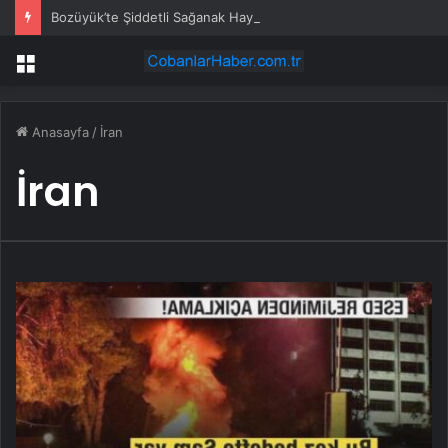
Bozüyük’te Şiddetli Sağanak Hayatı Olumsuz Etkiledi
Menü
Anasayfa
/
İran
İran