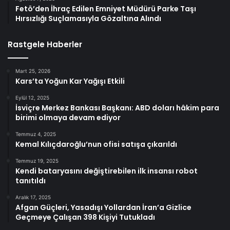
Fetö’den İhraç Edilen Emniyet Müdürü Parke Taşı
Hırsızlığı Suçlamasıyla Gözaltına Alındı
Rastgele Haberler
Mart 25, 2026
Kars’ta Yoğun Kar Yağışı Etkili
Eylül 12, 2025
İsviçre Merkez Bankası Başkanı: ABD doları hâkim para
birimi olmaya devam ediyor
Temmuz 4, 2025
Kemal Kılıçdaroğlu’nun ofisi satışa çıkarıldı
Temmuz 19, 2025
Kendi bataryasını değiştirebilen ilk insansı robot
tanıtıldı
Aralık 17, 2025
Afgan Güçleri, Yasadışı Yollardan İran’a Gizlice
Geçmeye Çalışan 398 Kişiyi Tutukladı