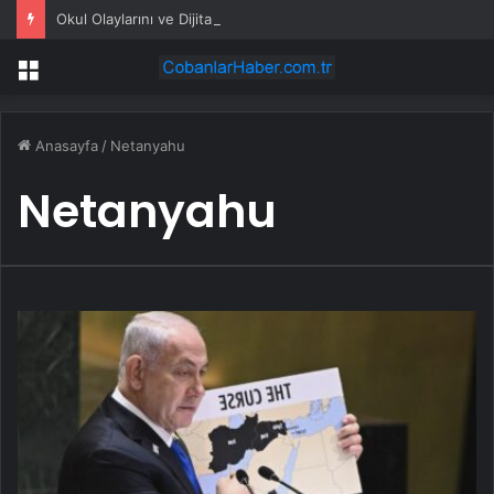
Okul Olaylarını ve Dijital Riskleri Araştırma Komisyonu’nda öğrenciler konuştu: Bir arkadaşımız zorbalığa, şantaja ve siber zorbalığa uğradığında ne yapacağını bilemiyor
Menü
Anasayfa
/
Netanyahu
Netanyahu