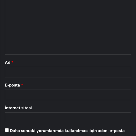
o
r
u
m
*
Ad
*
E-posta
*
İnternet sitesi
Daha sonraki yorumlarımda kullanılması için adım, e-posta