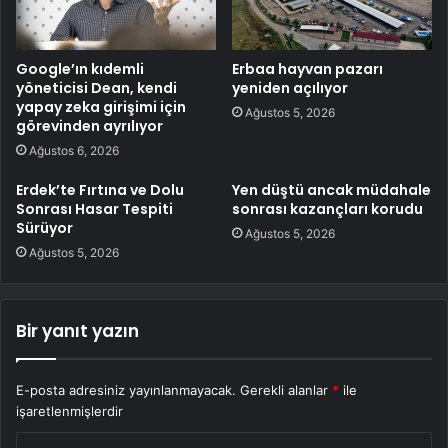
Google’ın kıdemli
Erbaa hayvan pazarı
yöneticisi Dean, kendi
yeniden açılıyor
yapay zeka girişimi için
Ağustos 5, 2026
görevinden ayrılıyor
Ağustos 6, 2026
Erdek’te Fırtına ve Dolu
Yen düştü ancak müdahale
Sonrası Hasar Tespiti
sonrası kazançları korudu
Sürüyor
Ağustos 5, 2026
Ağustos 5, 2026
Bir yanıt yazın
E-posta adresiniz yayınlanmayacak.
Gerekli alanlar
*
ile
işaretlenmişlerdir
Y