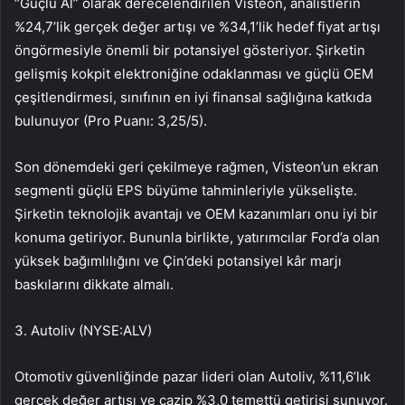
“Güçlü Al” olarak derecelendirilen
Visteon
, analistlerin
%24,7’lik gerçek değer artışı ve %34,1’lik hedef fiyat artışı
öngörmesiyle önemli bir potansiyel gösteriyor. Şirketin
gelişmiş kokpit elektroniğine odaklanması ve güçlü OEM
çeşitlendirmesi, sınıfının en iyi finansal sağlığına katkıda
bulunuyor (Pro Puanı: 3,25/5).
Son dönemdeki geri çekilmeye rağmen, Visteon’un ekran
segmenti güçlü EPS büyüme tahminleriyle yükselişte.
Şirketin teknolojik avantajı ve OEM kazanımları onu iyi bir
konuma getiriyor. Bununla birlikte, yatırımcılar Ford’a olan
yüksek bağımlılığını ve Çin’deki potansiyel kâr marjı
baskılarını dikkate almalı.
3.
Autoliv (NYSE:ALV)
Otomotiv güvenliğinde pazar lideri olan
Autoliv
, %11,6’lık
gerçek değer artışı ve cazip %3,0 temettü getirisi sunuyor.