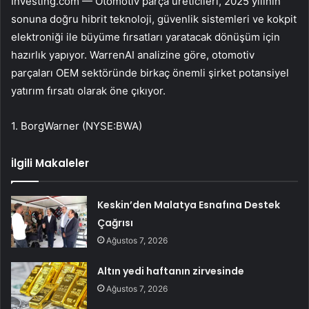
Investing.com — Otomotiv parça üreticileri, 2025 yılının
sonuna doğru hibrit teknoloji, güvenlik sistemleri ve kokpit
elektroniği ile büyüme fırsatları yaratacak dönüşüm için
hazırlık yapıyor. WarrenAI analizine göre, otomotiv
parçaları OEM sektöründe birkaç önemli şirket potansiyel
yatırım fırsatı olarak öne çıkıyor.
1.
BorgWarner (NYSE:BWA)
İlgili Makaleler
Keskin’den Malatya Esnafına Destek
Çağrısı
Ağustos 7, 2026
Altın yedi haftanın zirvesinde
Ağustos 7, 2026