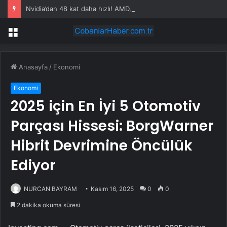
Nvidia’dan 48 kat daha hızlı! AMD, yapay zeka modellerini silikona taşıyor
Menü
Anasayfa
/
Ekonomi
Ekonomi
2025 için En İyi 5 Otomotiv
Parçası Hissesi: BorgWarner
Hibrit Devrimine Öncülük
Ediyor
NURCAN BAYRAM
Kasım 16, 2025
0
0
2 dakika okuma süresi