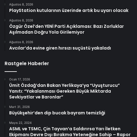
Ağustos 8, 2026
PlayStation kutularının üzerinde artık bu uyarı olacak
Ağustos 8, 2026
Özgür Özel’den YENİ Parti Açıklaması: Bazı Zorluklar
Aşılmadan Doğru Yola Girilemiyor
Ağustos 8, 2026
Avcılar’da evine giren hırsızı suçüstü yakaladı
Rastgele Haberler
Ocak 17, 2026
Ümit Özdağ’dan Bakan Yerlikaya’ya “Uyuşturucu”
Yanıtı: “Yakalanması Gereken Büyük Miktarda
Sevkiyatlar ve Baronlar”
Mart 31, 2026
Büyükşehir’den dip bucak bayram temizliği
Mayıs 22, 2024
ASML ve TSMC, Çin Tayvan’a Saldırırsa Yarı İletken
Ekipmanı Devre Dışı Bırakma Yeteneğine Sahip – Rapor