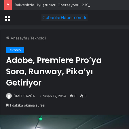
Balıkesir’de Uyuşturucu Operasyonu: 2 Kilo Ele Geçirildi
Menü
Anasayfa
/
Teknoloji
Teknoloji
Adobe, Premiere Pro’ya
Sora, Runway, Pika’yı
Getiriyor
ÜMİT SAVĞA
Nisan 17, 2024
0
3
1 dakika okuma süresi