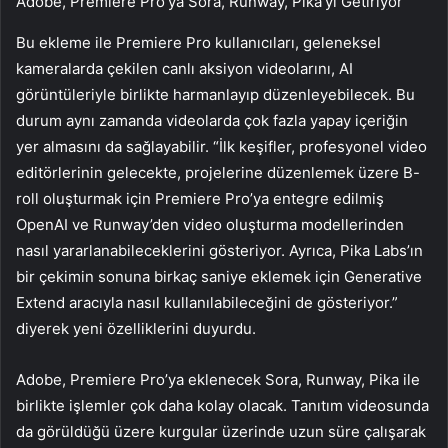
Adobe, Premiere Pro’ya Sora, Runway, Pika’yı Getiriyor
Bu ekleme ile Premiere Pro kullanıcıları, geleneksel
kameralarda çekilen canlı aksiyon videolarını, AI
görüntüleriyle birlikte harmanlayıp düzenleyebilecek. Bu
durum aynı zamanda videolarda çok fazla yapay içeriğin
yer almasını da sağlayabilir. “İlk keşifler, profesyonel video
editörlerinin gelecekte, projelerine düzenlemek üzere B-
roll oluşturmak için Premiere Pro’ya entegre edilmiş
OpenAI ve Runway’den video oluşturma modellerinden
nasıl yararlanabileceklerini gösteriyor. Ayrıca, Pika Labs’ın
bir çekimin sonuna birkaç saniye eklemek için Generative
Extend aracıyla nasıl kullanılabileceğini de gösteriyor.”
diyerek yeni özelliklerini duyurdu.
Adobe, Premiere Pro’ya eklenecek Sora, Runway, Pika ile
birlikte işlemler çok daha kolay olacak. Tanıtım videosunda
da görüldüğü üzere kurgular üzerinde uzun süre çalışarak