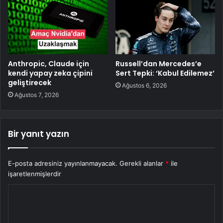
Anthropic, Claude için
Russell’dan Mercedes’e
kendi yapay zeka çipini
Sert Tepki: ‘Kabul Edilemez’
geliştirecek
Ağustos 6, 2026
Ağustos 7, 2026
Bir yanıt yazın
E-posta adresiniz yayınlanmayacak.
Gerekli alanlar
*
ile
işaretlenmişlerdir
Y
o
r