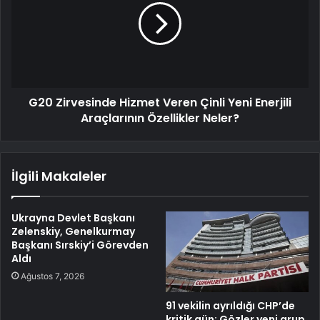
G20 Zirvesinde Hizmet Veren Çinli Yeni Enerjili
Araçlarının Özellikler Neler?
İlgili Makaleler
Ukrayna Devlet Başkanı
Zelenskiy, Genelkurmay
Başkanı Sırskiy’i Görevden
Aldı
Ağustos 7, 2026
91 vekilin ayrıldığı CHP’de
kritik gün: Gözler yeni grup