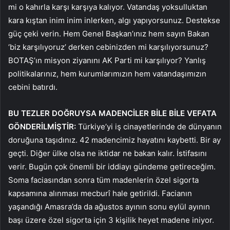
mi o kahırla karşı karşıya kalıyor. Vatandaş yoksulluktan
kara kıştan inim inim inlerken, algı yapıyorsunuz. Destekse
güç çeki verin. Hem Genel Başkan’ınız hem sayın Bakan
‘biz karşılıyoruz’ derken cebinizden mi karşılıyorsunuz?
BOTAŞ’ın misyon ziyanını AK Parti mi karşılıyor? Yanlış
politikalarınız, hem kurumlarımızın hem vatandaşımızın
cebini batırdı.
BU TEZLER DOĞRUYSA MADENCİLER BİLE BİLE VEFATA
GÖNDERİLMİŞTİR:
Türkiye’yi iş cinayetlerinde de dünyanın
doruğuna taşıdınız. 42 madencimiz hayatını kaybetti. Bir ay
geçti. Diğer ülke olsa ne iktidar ne bakan kalır. İstifasını
verir. Bugün çok önemli bir iddiayı gündeme getireceğim.
Soma faciasından sonra tüm madenlerin özel sigorta
kapsamına alınması mecburî hale getirildi. Facianın
yaşandığı Amasra’da da ağustos ayının sonu eylül ayının
başı üzere özel sigorta için 3 kişilik heyet madene iniyor.