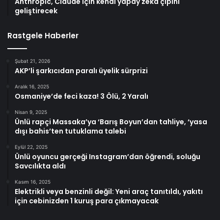
Anthropic, Claude için kendi yapay zeka çipini
geliştirecek
Rastgele Haberler
Şubat 21, 2026
AKP’li şarkıcıdan paralı üyelik sürprizi
Aralık 16, 2025
Osmaniye’de feci kaza! 3 Ölü, 2 Yaralı
Nisan 9, 2025
Ünlü rapçi Massaka’ya ‘Barış Boyun’dan tahliye, ‘yasa
dışı bahis’ten tutuklama talebi
Eylül 22, 2025
Ünlü oyuncu gerçeği Instagram’dan öğrendi, soluğu
Savcılıkta aldı
Kasım 16, 2025
Elektrikli veya benzinli değil: Yeni araç tanıtıldı, yakıtı
için cebinizden 1 kuruş para çıkmayacak