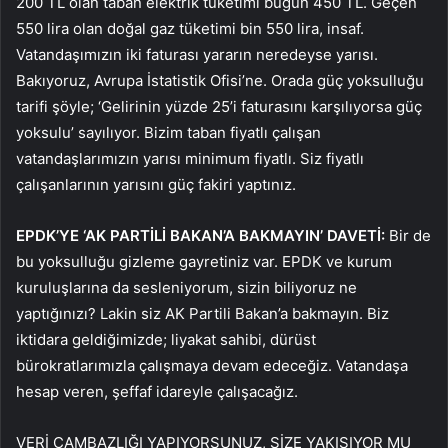
200 TL olan taban elektrik tüketimi bugün 450 TL. Geçen
550 lira olan doğal gaz tüketimi bin 550 lira, insaf.
Vatandaşımızın iki faturası yararın neredeyse yarısı.
Bakıyoruz, Avrupa İstatistik Ofisi’ne. Orada güç yoksulluğu
tarifi şöyle; ‘Gelirinin yüzde 25’i faturasını karşılıyorsa güç
yoksulu’ sayılıyor. Bizim taban fiyatlı çalışan
vatandaşlarımızın yarısı minimum fiyatlı. Siz fiyatlı
çalışanlarının yarısını güç fakiri yaptınız.
EPDK’YE ‘AK PARTİLİ BAKAN’A BAKMAYIN’ DAVETİ:
Bir de
bu yoksulluğu gizleme gayretiniz var. EPDK ve kurum
kuruluşlarına da sesleniyorum, sizin biliyoruz ne
yaptığınızı? Lakin siz AK Partili Bakan’a bakmayın. Biz
iktidara geldiğimizde; liyakat sahibi, dürüst
bürokratlarımızla çalışmaya devam edeceğiz. Vatandaşa
hesap veren, şeffaf idareyle çalışacağız.
VERİ CAMBAZLIĞI YAPIYORSUNUZ, SİZE YAKIŞIYOR MU