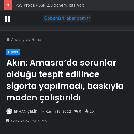
PS5 Pro’da PSSR 2.0 dönemi başlıyor: Artık tüm oyunlarda olacak
Menü
Anasayfa
/
Haber
Haber
Akın: Amasra’da sorunlar
olduğu tespit edilince
sigorta yapılmadı, baskıyla
maden çalıştırıldı
ERHAN ÇELİK
Kasım 16, 2022
0
20
3 dakika okuma süresi