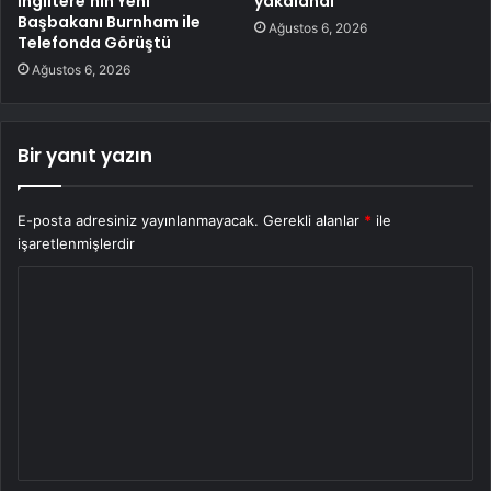
İngiltere’nin Yeni
yakalandı
Başbakanı Burnham ile
Ağustos 6, 2026
Telefonda Görüştü
Ağustos 6, 2026
Bir yanıt yazın
E-posta adresiniz yayınlanmayacak.
Gerekli alanlar
*
ile
işaretlenmişlerdir
Y
o
r
u
m
*