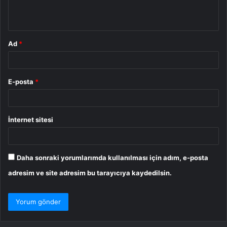
m
*
Ad
*
E-posta
*
İnternet sitesi
Daha sonraki yorumlarımda kullanılması için adım, e-posta
adresim ve site adresim bu tarayıcıya kaydedilsin.