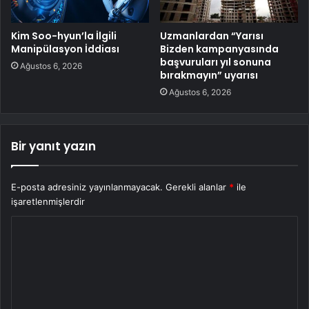
Kim Soo-hyun’la İlgili
Uzmanlardan “Yarısı
Manipülasyon İddiası
Bizden kampanyasında
başvuruları yıl sonuna
Ağustos 6, 2026
bırakmayın” uyarısı
Ağustos 6, 2026
Bir yanıt yazın
E-posta adresiniz yayınlanmayacak.
Gerekli alanlar
*
ile
işaretlenmişlerdir
Y
o
r
u