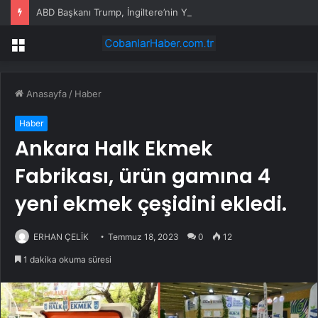
ABD Başkanı Trump, İngiltere’nin Yeni Başbakanı Burnham ile Telefonda Görüştü
Menü
Anasayfa
/
Haber
Haber
Ankara Halk Ekmek
Fabrikası, ürün gamına 4
yeni ekmek çeşidini ekledi.
ERHAN ÇELİK
Temmuz 18, 2023
0
12
1 dakika okuma süresi