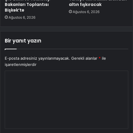
Bakanları Toplantısı
altın fışkıracak
Bişkek’te
Ağustos 6, 2026
Ağustos 6, 2026
Bir yanıt yazın
E-posta adresiniz yayınlanmayacak.
Gerekli alanlar
*
ile
işaretlenmişlerdir
Y
o
r
u
m
*