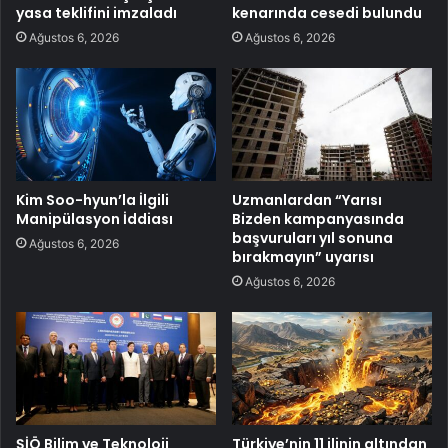
yasa teklifini imzaladı
kenarında cesedi bulundu
Ağustos 6, 2026
Ağustos 6, 2026
Kim Soo-hyun’la İlgili
Uzmanlardan “Yarısı
Manipülasyon İddiası
Bizden kampanyasında
başvuruları yıl sonuna
Ağustos 6, 2026
bırakmayın” uyarısı
Ağustos 6, 2026
ŞİÖ Bilim ve Teknoloji
Türkiye’nin 11 ilinin altından