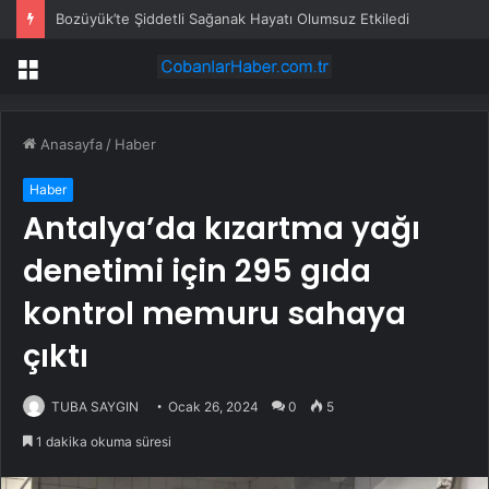
Bozüyük’te Şiddetli Sağanak Hayatı Olumsuz Etkiledi
Menü
Anasayfa
/
Haber
Haber
Antalya’da kızartma yağı
denetimi için 295 gıda
kontrol memuru sahaya
çıktı
TUBA SAYGIN
Ocak 26, 2024
0
5
1 dakika okuma süresi