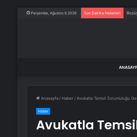
Bozüy
Perşembe, Ağustos 6 2026
Son Dakika Haberleri
ANASAY
Anasayfa
/
Haber
/
Avukatla Temsil Zorunluluğu Gel
Haber
Avukatla Temsi