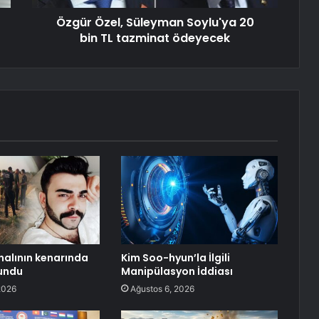
Özgür Özel, Süleyman Soylu'ya 20
bin TL tazminat ödeyecek
alının kenarında
Kim Soo-hyun’la İlgili
undu
Manipülasyon İddiası
2026
Ağustos 6, 2026