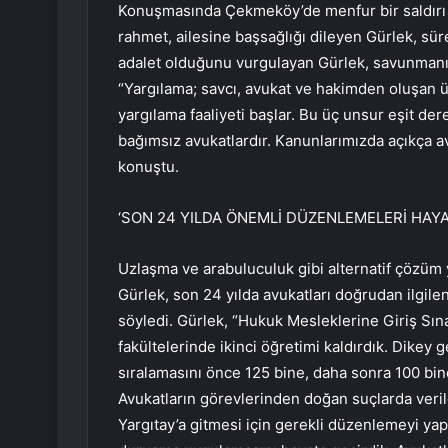
Konuşmasında Çekmeköy’de menfur bir saldırı
rahmet, ailesine başsağlığı dileyen Gürlek, süre
adalet olduğunu vurgulayan Gürlek, savunmanı
“Yargılama; savcı, avukat ve hakimden oluşan üç
yargılama faaliyeti başlar. Bu üç unsur eşit de
bağımsız avukatlardır. Kanunlarımızda açıkça av
konuştu.
‘SON 24 YILDA ÖNEMLİ DÜZENLEMELERİ HAYA
Uzlaşma ve arabuluculuk gibi alternatif çözüm y
Gürlek, son 24 yılda avukatları doğrudan ilgil
söyledi. Gürlek, “Hukuk Mesleklerine Giriş Sına
fakültelerinde ikinci öğretimi kaldırdık. Dikey g
sıralamasını önce 125 bine, daha sonra 100 bine
Avukatların görevlerinden doğan suçlarda veri
Yargıtay’a gitmesi için gerekli düzenlemeyi yapt