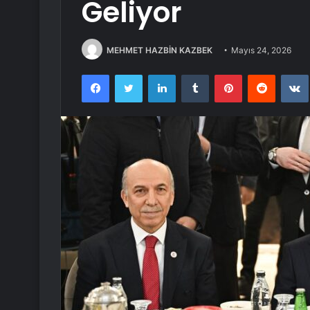
Geliyor
MEHMET HAZBİN KAZBEK
Mayıs 24, 2026
Facebook
Twitter
LinkedIn
Tumblr
Pinterest
Reddit