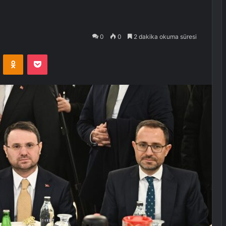
0
0
2 dakika okuma süresi
VKontakte
Odnoklassniki
Pocket