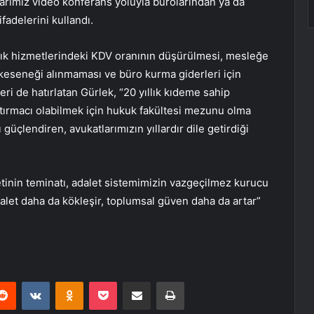
arımız video konferans yoluyla bürolarından ya da
fadelerini kullandı.
ık hizmetlerindeki KDV oranının düşürülmesi, mesleğe
keseneği alınmaması ve büro kurma giderleri için
i de hatırlatan Gürlek, “20 yıllık kıdeme sahip
tırmacı olabilmek için hukuk fakültesi mezunu olma
üçlendiren, avukatlarımızın yıllardır dile getirdiği
tinin teminatı, adalet sistemimizin vazgeçilmez kurucu
et daha da kökleşir, toplumsal güven daha da artar”
erest
Reddit
VKontakte
Odnoklassniki
Pocket
E-Posta ile paylaş
Yazdır