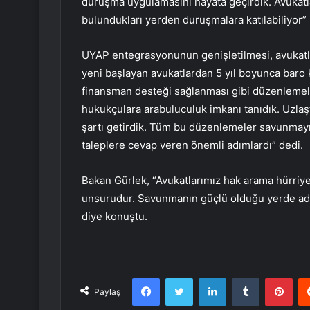
duruşma uygulamasını hayata geçirdik. Avukatl
bulundukları yerden duruşmalara katılabiliyor” i
UYAP entegrasyonunun genişletilmesi, avukatl
yeni başlayan avukatlardan 5 yıl boyunca baro 
finansman desteği sağlanması gibi düzenlemeler
hukukçulara arabuluculuk imkanı tanıdık. Uzlaş
şartı getirdik. Tüm bu düzenlemeler savunmayı g
taleplere cevap veren önemli adımlardı” dedi.
Bakan Gürlek, “Avukatlarımız hak arama hürriye
unsurudur. Savunmanın güçlü olduğu yerde adal
diye konuştu.
Facebook
Twitter
LinkedIn
Tumblr
Pint
Paylaş