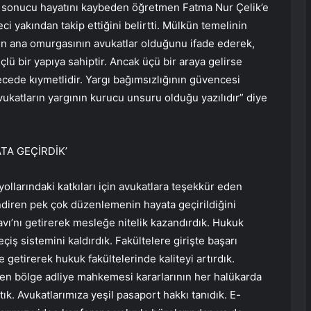
 sonucu hayatını kaybeden öğretmen Fatma Nur Çelik’e
ci yakından takip ettiğini belirtti. Mülkün temelinin
n ana omurgasının avukatlar olduğunu ifade ederek,
lü bir yapıya sahiptir. Ancak üçü bir araya gelirse
recede kıymetlidir. Yargı bağımsızlığının güvencesi
ukatların yargının kurucu unsuru olduğu yazılıdır” diye
TA GEÇİRDİK’
ollarındaki katkıları için avukatlara teşekkür eden
endiren pek çok düzenlemenin hayata geçirildiğini
vı’nı getirerek mesleğe nitelik kazandırdık. Hukuk
eçiş sistemini kaldırdık. Fakültelere girişte başarı
 getirerek hukuk fakültelerinde kaliteyi artırdık.
len bölge adliye mahkemesi kararlarının her halükarda
ık. Avukatlarımıza yeşil pasaport hakkı tanıdık. E-