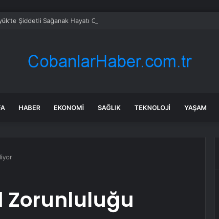
ük’te Şiddetli Sağanak Hayatı Olumsuz Etkiledi
FA
HABER
EKONOMI
SAĞLIK
TEKNOLOJI
YAŞAM
iyor
l Zorunluluğu