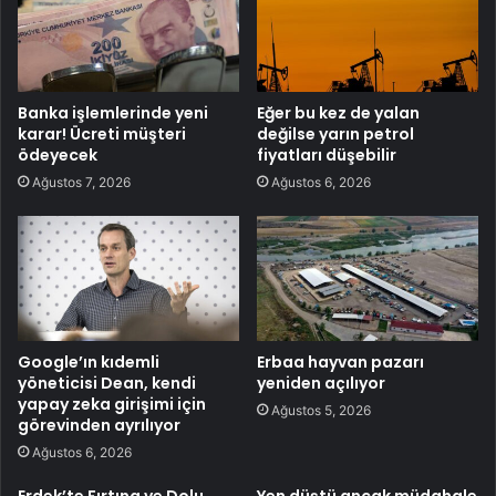
Banka işlemlerinde yeni
Eğer bu kez de yalan
karar! Ücreti müşteri
değilse yarın petrol
ödeyecek
fiyatları düşebilir
Ağustos 7, 2026
Ağustos 6, 2026
Google’ın kıdemli
Erbaa hayvan pazarı
yöneticisi Dean, kendi
yeniden açılıyor
yapay zeka girişimi için
Ağustos 5, 2026
görevinden ayrılıyor
Ağustos 6, 2026
Erdek’te Fırtına ve Dolu
Yen düştü ancak müdahale