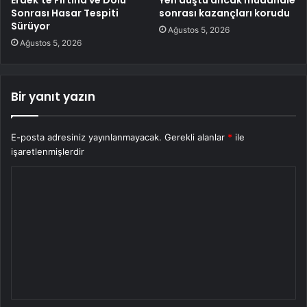
Sonrası Hasar Tespiti
sonrası kazançları korudu
Sürüyor
Ağustos 5, 2026
Ağustos 5, 2026
Bir yanıt yazın
E-posta adresiniz yayınlanmayacak.
Gerekli alanlar
*
ile
işaretlenmişlerdir
Y
o
r
u
m
*