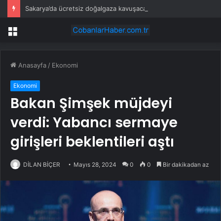
Sakarya’da ücretsiz doğalgaza kavuşacaklar
Menü
Anasayfa
/
Ekonomi
Ekonomi
Bakan Şimşek müjdeyi
verdi: Yabancı sermaye
girişleri beklentileri aştı
DİLAN BİÇER
Mayıs 28, 2024
0
0
Bir dakikadan az