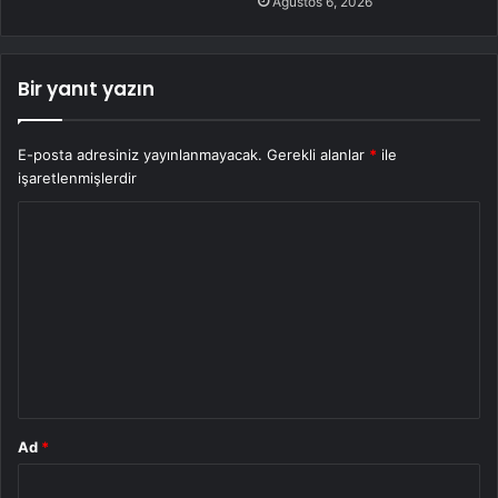
Ağustos 6, 2026
Bir yanıt yazın
E-posta adresiniz yayınlanmayacak.
Gerekli alanlar
*
ile
işaretlenmişlerdir
Y
o
r
u
m
*
Ad
*