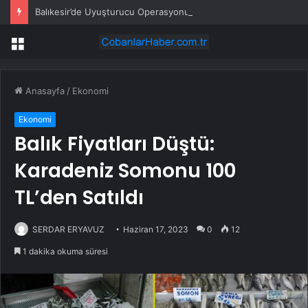
Balıkesir’de Uyuşturucu Operasyonu: 2 Kilo Ele Geçirildi
Menü
Anasayfa
/
Ekonomi
Ekonomi
Balık Fiyatları Düştü:
Karadeniz Somonu 100
TL’den Satıldı
SERDAR ERYAVUZ
Haziran 17, 2023
0
12
1 dakika okuma süresi