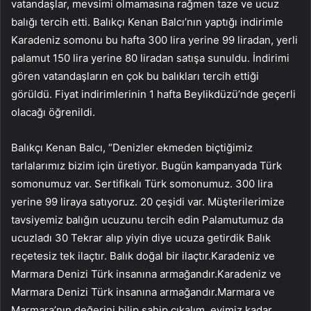
vatandaşlar, mevsimi olmamasına rağmen taze ve ucuz
balığı tercih etti. Balıkçı Kenan Balcı’nın yaptığı indirimle
Karadeniz somonu bu hafta 300 lira yerine 99 liradan, yerli
palamut 150 lira yerine 80 liradan satışa sunuldu. İndirimi
gören vatandaşların en çok bu balıkları tercih ettiği
görüldü. Fiyat indirimlerinin 1 hafta Beylikdüzü’nde geçerli
olacağı öğrenildi.
Balıkçı Kenan Balcı, “Denizler ekmeden biçtiğimiz
tarlalarımız bizim için üretiyor. Bugün kampanyada Türk
somonumuz var. Sertifikalı Türk somonumuz. 300 lira
yerine 99 liraya satıyoruz. 20 çeşidi var. Müşterilerimize
tavsiyemiz balığın ucuzunu tercih edin Palamutumuz da
ucuzladı 30 Tekrar alıp yiyin diye ucuza getirdik Balık
reçetesiz tek ilaçtır. Balık doğal bir ilaçtır.Karadeniz ve
Marmara Denizi Türk insanına armağandır.Karadeniz ve
Marmara Denizi Türk insanına armağandır.Marmara ve
Marmara’nın değerini bilip sahip çıkalım. evimiz kadar