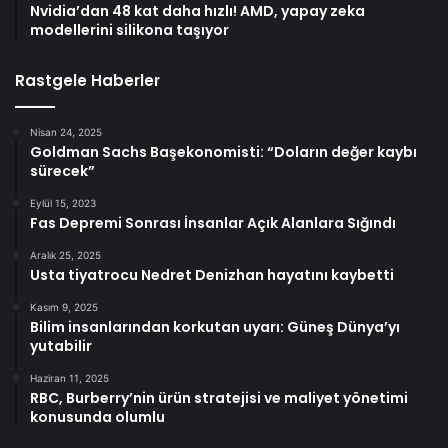
Nvidia’dan 48 kat daha hızlı! AMD, yapay zeka
modellerini silikona taşıyor
Rastgele Haberler
Nisan 24, 2025
Goldman Sachs Başekonomisti: “Doların değer kaybı
sürecek”
Eylül 15, 2023
Fas Depremi Sonrası İnsanlar Açık Alanlara Sığındı
Aralık 25, 2025
Usta tiyatrocu Nedret Denizhan hayatını kaybetti
Kasım 9, 2025
Bilim insanlarından korkutan uyarı: Güneş Dünya’yı
yutabilir
Haziran 11, 2025
RBC, Burberry’nin ürün stratejisi ve maliyet yönetimi
konusunda olumlu