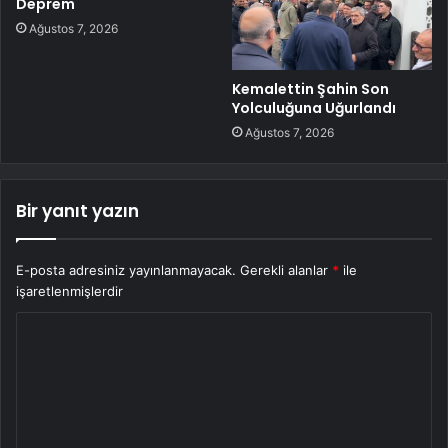
Deprem
Ağustos 7, 2026
Kemalettin Şahin Son
Yolculuğuna Uğurlandı
Ağustos 7, 2026
Bir yanıt yazın
E-posta adresiniz yayınlanmayacak.
Gerekli alanlar
*
ile
işaretlenmişlerdir
Y
o
r
u
m