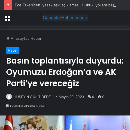
Ece Erken’den ‘yasak aşk’ açıklaması: Hukuki yollara başvuruyor
Menü
Anasayfa
/
Haber
Haber
Basın toplantısıyla duyurdu:
Oyumuzu Erdoğan’a ve AK
Parti’ye vereceğiz
HÜSEYİN CAHİT DEDE
Mayıs 20, 2023
0
9
1 dakika okuma süresi