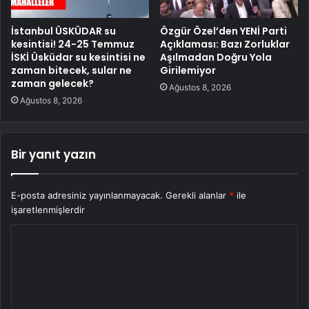
İstanbul ÜSKÜDAR su
Özgür Özel’den YENİ Parti
kesintisi! 24-25 Temmuz
Açıklaması: Bazı Zorluklar
İSKİ Üsküdar su kesintisi ne
Aşılmadan Doğru Yola
zaman bitecek, sular ne
Girilemiyor
zaman gelecek?
Ağustos 8, 2026
Ağustos 8, 2026
Bir yanıt yazın
E-posta adresiniz yayınlanmayacak.
Gerekli alanlar
*
ile
işaretlenmişlerdir
Y
o
r
u