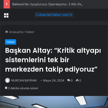
Balıkesir’de Uyuşturucu Operasyonu: 2 Kilo Ele Geçirildi
Menü
Anasayfa
/
Haber
Haber
Başkan Altay: “Kritik altyapı
sistemlerini tek bir
merkezden takip ediyoruz”
NURCAN BAYRAM
Mayıs 24, 2024
0
0
2 dakika okuma süresi