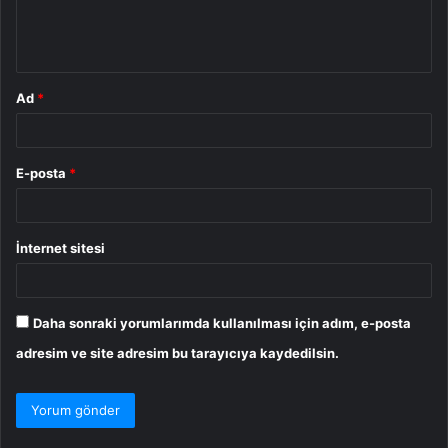
m
*
Ad
*
E-posta
*
İnternet sitesi
Daha sonraki yorumlarımda kullanılması için adım, e-posta
adresim ve site adresim bu tarayıcıya kaydedilsin.