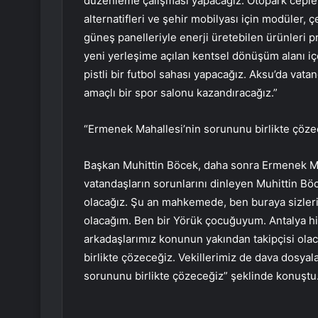
düzenleme çalışması yapacağız. Otopark cepleri
alternatifleri ve şehir mobilyası için modüler,
güneş panelleriyle enerji üretebilen ürünleri p
yeni yerleşime açılan kentsel dönüşüm alanı iç
pistli bir futbol sahası yapacağız. Aksu’da vata
amaçlı bir spor salonu kazandıracağız.”
“Ermenek Mahallesi’nin sorununu birlikte çöze
Başkan Muhittin Böcek, daha sonra Ermenek Ma
vatandaşların sorunlarını dinleyen Muhittin Bö
olacağız. Şu an mahkemede, ben buraya sizler
olacağım. Ben bir Yörük çocuğuyum. Antalya hi
arkadaşlarımız konunun yakından takipçisi olaca
birlikte çözeceğiz. Vekillerimiz de dava dosya
sorununu birlikte çözeceğiz” şeklinde konuşt