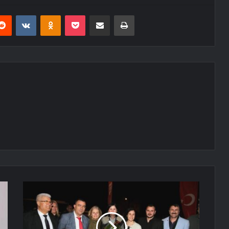
erest
Reddit
VKontakte
Odnoklassniki
Pocket
E-Posta ile paylaş
Yazdır