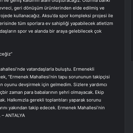
 ile geniş kaldırım alanı oluşturacağız. Oturma bankı
 çevreci, geri dönüşüm ürünlerinden elde edilmiş ve
rojede kullanacağız. Aksu’da spor kompleksi projesi ile
erisinde tüm sporlara ev sahipliği yapabilecek atletizm
ndaşların spor ve alanda bir araya gelebilecek çok
ceğiz”
hallesi’nde vatandaşlarla buluştu. Ermenekli
cek, “Ermenek Mahallesi’nin tapu sorununun takipçisi
in oyunu devşirmek için gelmedim. Sizlere yardımcı
çbir zaman para babalarının şehri olmayacak. Ekip
k. Halkımızla gerekli toplantıları yaparak sorunu
larını yakından takip edecek. Ermenek Mahallesi’nin
u. – ANTALYA