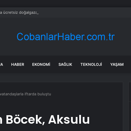
da ücretsiz doğalgaza kavuşacaklar
FA
HABER
EKONOMI
SAĞLIK
TEKNOLOJI
YAŞAM
atandaşlarla iftarda buluştu
 Böcek, Aksulu