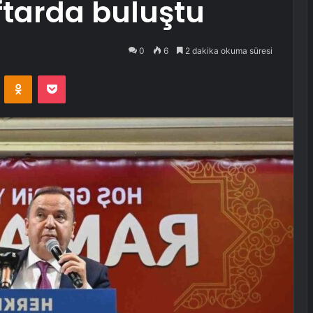
ftarda buluştu
0
6
2 dakika okuma süresi
VKontakte
Odnoklassniki
Pocket