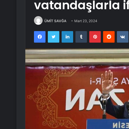
vatandaşlarla i
ÜMİT SAVĞA
Mart 23, 2024
Facebook
Twitter
LinkedIn
Tumblr
Pinterest
Reddit