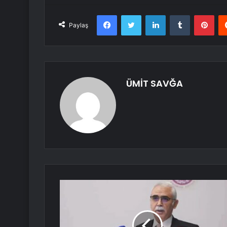
Facebook
Twitter
LinkedIn
Tumblr
Pint
Paylaş
ÜMİT SAVĞA