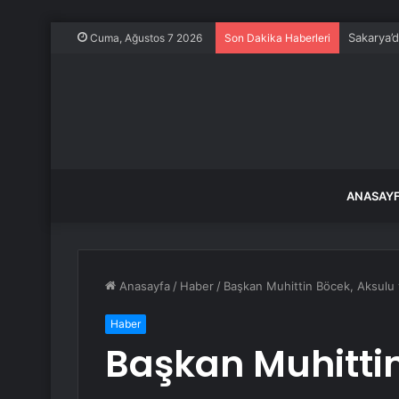
Sakarya’
Cuma, Ağustos 7 2026
Son Dakika Haberleri
ANASAY
Anasayfa
/
Haber
/
Başkan Muhittin Böcek, Aksulu v
Haber
Başkan Muhittin