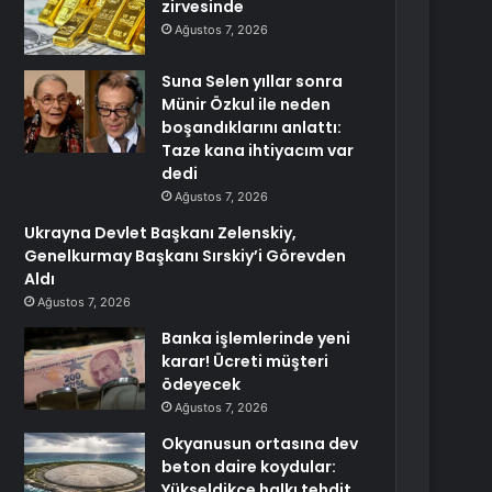
zirvesinde
Ağustos 7, 2026
Suna Selen yıllar sonra
Münir Özkul ile neden
boşandıklarını anlattı:
Taze kana ihtiyacım var
dedi
Ağustos 7, 2026
Ukrayna Devlet Başkanı Zelenskiy,
Genelkurmay Başkanı Sırskiy’i Görevden
Aldı
Ağustos 7, 2026
Banka işlemlerinde yeni
karar! Ücreti müşteri
ödeyecek
Ağustos 7, 2026
Okyanusun ortasına dev
beton daire koydular:
Yükseldikçe halkı tehdit