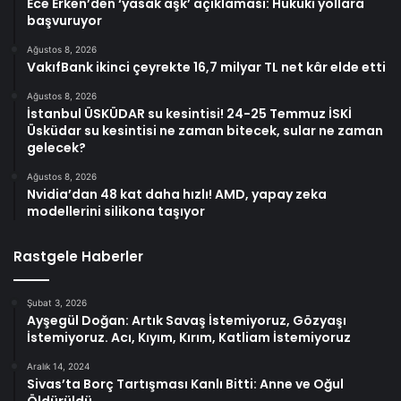
Ece Erken’den ‘yasak aşk’ açıklaması: Hukuki yollara
başvuruyor
Ağustos 8, 2026
VakıfBank ikinci çeyrekte 16,7 milyar TL net kâr elde etti
Ağustos 8, 2026
İstanbul ÜSKÜDAR su kesintisi! 24-25 Temmuz İSKİ
Üsküdar su kesintisi ne zaman bitecek, sular ne zaman
gelecek?
Ağustos 8, 2026
Nvidia’dan 48 kat daha hızlı! AMD, yapay zeka
modellerini silikona taşıyor
Rastgele Haberler
Şubat 3, 2026
Ayşegül Doğan: Artık Savaş İstemiyoruz, Gözyaşı
İstemiyoruz. Acı, Kıyım, Kırım, Katliam İstemiyoruz
Aralık 14, 2024
Sivas’ta Borç Tartışması Kanlı Bitti: Anne ve Oğul