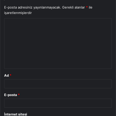
E-posta adresiniz yayınlanmayacak.
Gerekli alanlar
*
ile
işaretlenmişlerdir
Y
o
r
u
m
*
Ad
*
E-posta
*
İnternet sitesi