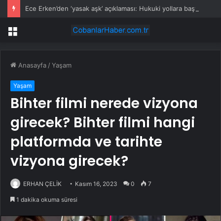
Ece Erken’den ‘yasak aşk’ açıklaması: Hukuki yollara başvuruyor
Menü
Anasayfa
/
Yaşam
Yaşam
Bihter filmi nerede vizyona
girecek? Bihter filmi hangi
platformda ve tarihte
vizyona girecek?
ERHAN ÇELİK
Kasım 16, 2023
0
7
1 dakika okuma süresi