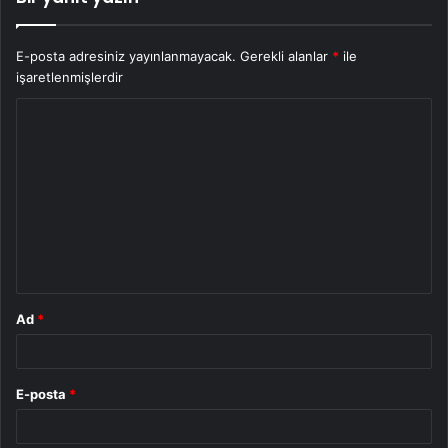
E-posta adresiniz yayınlanmayacak.
Gerekli alanlar
*
ile
işaretlenmişlerdir
Y
o
r
u
m
*
Ad
*
E-posta
*