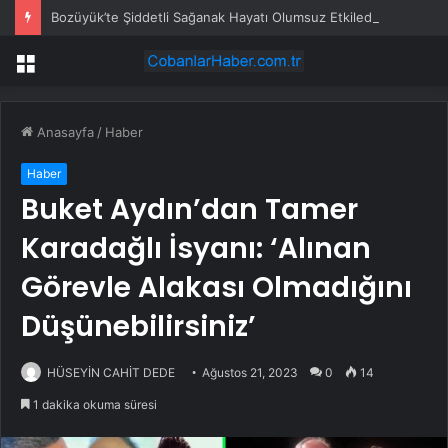
Bozüyük’te Şiddetli Sağanak Hayatı Olumsuz Etkiledi
Menü
Anasayfa
/
Haber
Haber
Buket Aydın’dan Tamer
Karadağlı İsyanı: ‘Alınan
Görevle Alakası Olmadığını
Düşünebilirsiniz’
HÜSEYİN CAHİT DEDE
Ağustos 21, 2023
0
14
1 dakika okuma süresi