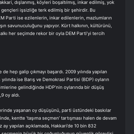
kari, dışlanmış, köyleri boşaltılmış, inkar edilmiş, yok
gençleri işsizliğe terk edilmiş bir şehirdir. Bu
M Parti ise ezilenlerin, inkar edilenlerin, mazlumların
rışın savunuculuğunu yapıyor. Kürt halkının, kültürünü,
alkı her seçimde rekor bir oyla DEM Parti’yi tercih
e de hep galip çıkmayı başardı. 2009 yılında yapılan
yılında ise Barış ve Demokrasi Partisi (BDP) oyların
çimlerine gelindiğinde HDP’nin oylarında bir düşüş
9 oy aldı.
erinde yaşanan oy düşüşünü, parti üstündeki baskılar
sinde, kentte ‘taşıma seçmen’ tartışması halen de devam
z ay yapılan açıklamada, Hakkari’de 10 bin 832
an seçmenin büyük bir çoğunluğunun güvenlik görevlisi