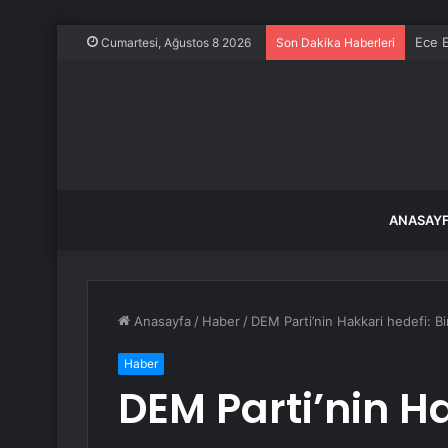
Ece E
Cumartesi, Ağustos 8 2026
Son Dakika Haberleri
ANASAY
Anasayfa
/
Haber
/
DEM Parti’nin Hakkari hedefi: B
Haber
DEM Parti’nin Ha