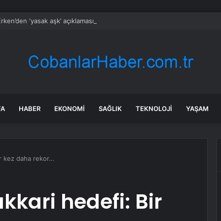
rken’den ‘yasak aşk’ açıklaması: Hukuki yollara başvuruyor
FA
HABER
EKONOMI
SAĞLIK
TEKNOLOJI
YAŞAM
ir kez daha rekor…
kkari hedefi: Bir