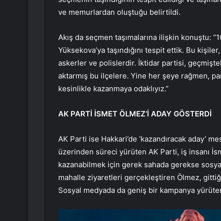
ve memurlardan oluştuğu belirtildi.
Akış da seçmen taşımalarına ilişkin konuştu: “
Yüksekova’ya taşındığını tespit ettik. Bu kişil
askerler ve polislerdir. İktidar partisi, geçmiş
aktarmış bu ilçelere. Yine her şeye rağmen, par
kesinlikle kazanmaya odaklıyız.”
AK PARTİ İSMET ÖLMEZ’İ ADAY GÖSTERDİ
AK Parti ise Hakkari’de ‘kazandıracak aday’ mes
üzerinden süreci yürüten AK Parti, iş insanı İ
kazanabilmek için gerek sahada gerekse sosya
mahalle ziyaretleri gerçekleştiren Ölmez, gittiğ
Sosyal medyada da geniş bir kampanya yürüten 