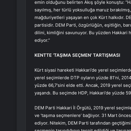
emin olduğunu belirten Akış şöyle konuştu: “Hak
sayılmış, her türlü yoksulluğa maruz bırakılmış, 
mağduriyetleri yaşayan en çok Kürt halkıdır. DE
partisidir. DEM Parti, özgürlüğün, eşitliğin, ba
dilini, kimliğini savunuyor. Bu yüzden Hakkari h
ediyor.”
KENTTE ‘TAŞIMA SEÇMEN’ TARTIŞMASI
Kürt siyasi hareketi Hakkari’de yerel seçimlerd
yerel seçimlerde DTP oyların yüzde 81’ni, 2014 
yüzde 66,7’sini elde etti. Ancak, 2019 yerel se
yaşandı. Bu seçimde HDP, Hakkari’de yüzde 59,
DEM Parti Hakkari İl Örgütü, 2019 yerel seçiml
ve ‘taşıma seçmenlere’ bağlıyor. 31 Mart önce
ediyor. Nitekim, DEM Parti tarafından geçtiğimi
seçmenin taşındığının tespit edildiği ve taşın