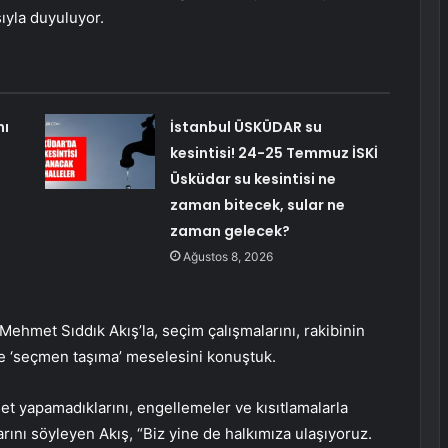
ıyla duyuluyor.
nı
İstanbul ÜSKÜDAR su
kesintisi! 24-25 Temmuz İSKİ
Üsküdar su kesintisi ne
zaman bitecek, sular ne
zaman gelecek?
Ağustos 8, 2026
ehmet Sıddık Akış’la, seçim çalışmalarını, rakibinin
 ve ‘seçmen taşıma’ meselesini konuştuk.
et yapamadıklarını, engellemeler ve kısıtlamalarla
larını söyleyen Akış, “Biz yine de halkımıza ulaşıyoruz.