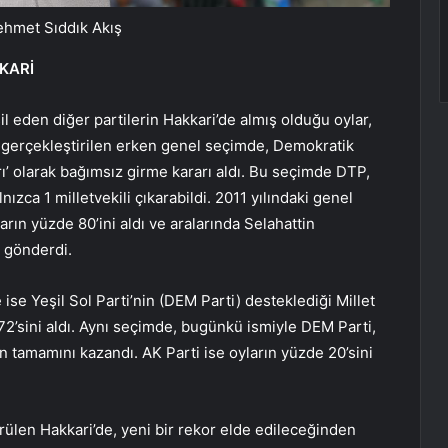
ehmet Sıddık Akış
KKARİ
 eden diğer partilerin Hakkari’de almış olduğu oylar,
a gerçekleştirilen erken genel seçimde, Demokratik
’ olarak bağımsız girme kararı aldı. Bu seçimde DTP,
zca 1 milletvekili çıkarabildi. 2011 yılındaki genel
rın yüzde 80’ini aldı ve aralarında Selahattin
e gönderdi.
se Yeşil Sol Parti’nin (DEM Parti) desteklediği Millet
 72’sini aldı. Aynı seçimde, bugünkü ismiyle DEM Parti,
n tamamını kazandı. AK Parti ise oyların yüzde 20’sini
örülen Hakkari’de, yeni bir rekor elde edileceğinden