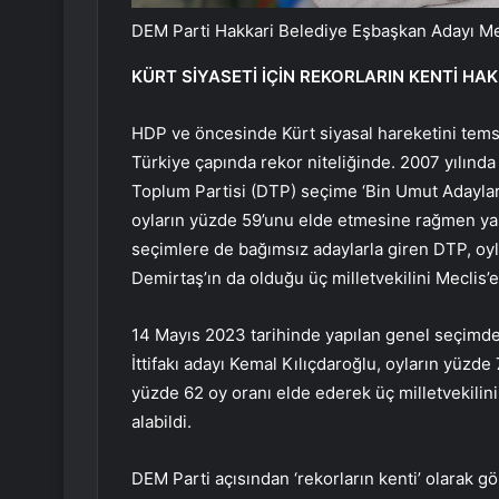
DEM Parti Hakkari Belediye Eşbaşkan Adayı M
KÜRT SİYASETİ İÇİN REKORLARIN KENTİ HA
HDP ve öncesinde Kürt siyasal hareketini temsil
Türkiye çapında rekor niteliğinde. 2007 yılınd
Toplum Partisi (DTP) seçime ‘Bin Umut Adayları
oyların yüzde 59’unu elde etmesine rağmen yalnı
seçimlere de bağımsız adaylarla giren DTP, oyla
Demirtaş’ın da olduğu üç milletvekilini Meclis’
14 Mayıs 2023 tarihinde yapılan genel seçimde i
İttifakı adayı Kemal Kılıçdaroğlu, oyların yüzde
yüzde 62 oy oranı elde ederek üç milletvekilini
alabildi.
DEM Parti açısından ‘rekorların kenti’ olarak g