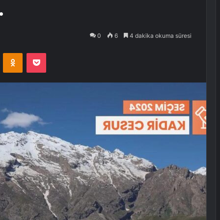
…
0
6
4 dakika okuma süresi
VKontakte
Odnoklassniki
Pocket