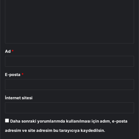
r
u
m
*
Ad
*
E-posta
*
İnternet sitesi
Daha sonraki yorumlarımda kullanılması için adım, e-posta
adresim ve site adresim bu tarayıcıya kaydedilsin.