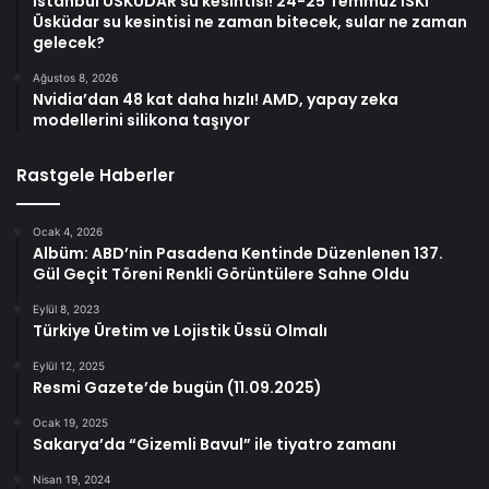
İstanbul ÜSKÜDAR su kesintisi! 24-25 Temmuz İSKİ
Üsküdar su kesintisi ne zaman bitecek, sular ne zaman
gelecek?
Ağustos 8, 2026
Nvidia’dan 48 kat daha hızlı! AMD, yapay zeka
modellerini silikona taşıyor
Rastgele Haberler
Ocak 4, 2026
Albüm: ABD’nin Pasadena Kentinde Düzenlenen 137.
Gül Geçit Töreni Renkli Görüntülere Sahne Oldu
Eylül 8, 2023
Türkiye Üretim ve Lojistik Üssü Olmalı
Eylül 12, 2025
Resmi Gazete’de bugün (11.09.2025)
Ocak 19, 2025
Sakarya’da “Gizemli Bavul” ile tiyatro zamanı
Nisan 19, 2024