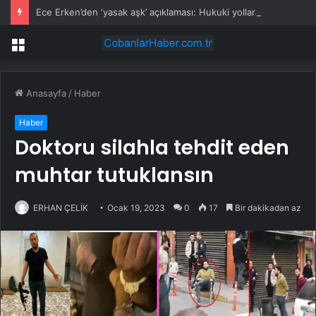
Ece Erken’den ‘yasak aşk’ açıklaması: Hukuki yollara başvuruyor
Menü
Anasayfa
/
Haber
Haber
Doktoru silahla tehdit eden
muhtar tutuklansın
ERHAN ÇELİK
Ocak 19, 2023
0
17
Bir dakikadan az