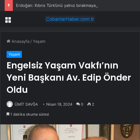
Erdoğan: Kıbrıs Türk’ünü yalnız bırakmayacağız
Menü
Anasayfa
/
Yaşam
Yaşam
Engelsiz Yaşam Vakfı’nın
Yeni Başkanı Av. Edip Önder
Oldu
ÜMİT SAVĞA
Nisan 18, 2024
0
2
1 dakika okuma süresi