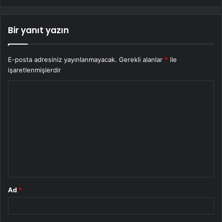
Bir yanıt yazın
E-posta adresiniz yayınlanmayacak.
Gerekli alanlar
*
ile
işaretlenmişlerdir
Y
o
r
u
m
*
Ad
*