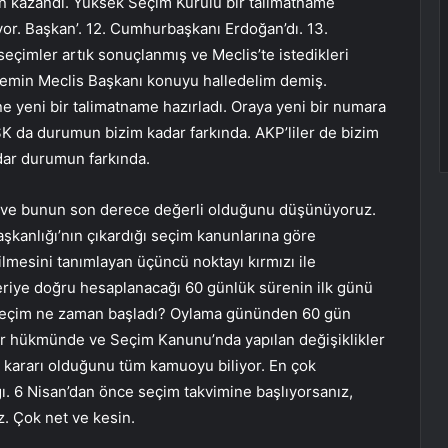
n kazandı. Yüksek Seçim Kurulu bir talimatname
diyor. Başkan’. 12. Cumhurbaşkanı Erdoğan’dı. 13.
eçimler artık sonuçlanmış ve Meclis’te istedikleri
nemin Meclis Başkanı konuyu halledelim demiş.
e yeni bir talimatname hazırladı. Oraya yeni bir numara
SK da durumun bizim kadar farkında. AKP’liler de bizim
dar durumun farkında.
r ve bunun son derece değerli olduğunu düşünüyoruz.
şkanlığı’nın çıkardığı seçim kanunlarına göre
esini tanımlayan üçüncü noktayı kırmızı ile
riye doğru hesaplanacağı 60 günlük sürenin ilk günü
i Seçim ne zaman başladı? Oylama gününden 60 gün
ir hükmünde ve Seçim Kanunu’nda yapılan değişiklikler
’ kararı olduğunu tüm kamuoyu biliyor. En çok
. 6 Nisan’dan önce seçim takvimine başlıyorsanız,
z. Çok net ve kesin.