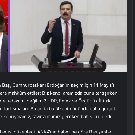
n Baş, Cumhurbaşkanı Erdoğan’ın seçim için 14 Mayıs’ı
alara mahkûm ettiler; Biz kendi aramızda bunu tartışırken
efet adayı mı değil mi? HDP, Emek ve Özgürlük İttifakı
bu tartışmaları. Şu anda bu ülkenin önünde daha gerçek
te konuşmamız, tavır almamız gereken bahis bu” dedi.
lantısı düzenledi. ANKA’nın haberine göre Baş şunları