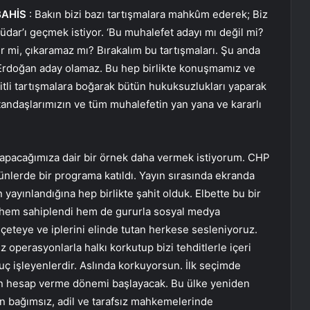
BAHİS
: Bakın bizi bazı tartışmalara mahkûm ederek; Biz
üdar’ı geçmek istiyor. ‘Bu muhalefet adayı mı değil mi?
r mi, çıkaramaz mı? Bırakalım bu tartışmaları. Şu anda
 Erdoğan aday olamaz. Bu hep birlikte konuşmamız ve
itli tartışmalara boğarak bütün hukuksuzlukları yaparak
tandaşlarımızın ve tüm muhalefetin yan yana ve kararlı
yapacağımıza dair bir örnek daha vermek istiyorum. CHP
nlerde bir programa katıldı. Yayın sırasında ekranda
 yayınlandığına hep birlikte şahit olduk. Elbette bu bir
ı hem sahiplendi hem de gururla sosyal medya
 çeteye ve iplerini elinde tutan herkese sesleniyoruz.
z operasyonlarla halkı korkutup bizi tehditlerle içeri
suç işleyenlerdir. Aslında korkuyorsun. İlk seçimde
çin hesap verme dönemi başlayacak. Bu ülke yeniden
in bağımsız, adil ve tarafsız mahkemelerinde