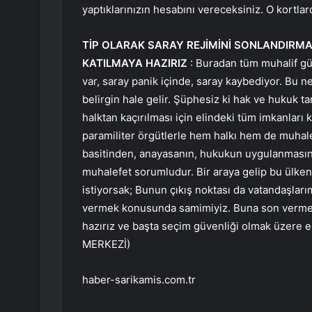
yaptıklarınızın hesabını vereceksiniz. O kortlar
TİP OLARAK SARAY REJİMİNİ SONLANDIRM
KATILMAYA HAZIRIZ
: Buradan tüm muhalif güç
var, saray panik içinde, saray kaybediyor. Bu n
belirgin hale gelir. Şüphesiz ki hak ve hukuk t
halktan kaçırılması için elindeki tüm imkanları 
paramiliter örgütlerle hem halkı hem de muhal
basitinden, anayasanın, hukukun uygulanmasın
muhalefet sorumludur. Bir araya gelip bu ülke
istiyorsak; Bunun çıkış noktası da vatandaşları
vermek konusunda samimiyiz. Buna son vermek 
hazırız ve başta seçim güvenliği olmak üzere 
MERKEZİ)
haber-sarikamis.com.tr