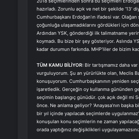
2018 seçimlerinden sonra bu seçimleri Erdoğa
hazırladı. Zorunlu açık ve net bir şekilde ’13’ 
Cumhurbaşkanı Erdoğan’ın ifadesi var. Olağan s
çoğunluğa ulaşamadıklarını gördükleri için dö
Ardından YSK, gönderdiği ilk talimatname yerin
koymadı. Bu bize bir şey gösteriyor. Aslında Y
kadar durumun farkında. MHP’liler de bizim ka
TÜM KAMU BİLİYOR:
Bir tartışmamız daha va
vurguluyorum. Şu an yürürlükte olan, Meclis Ba
konuşuyorum. Cumhurbaşkanının yeniden seçilm
işaretledik. Gerçeğin oy kullanma gününden ge
seçimin başlangıç ​​günüdür. çok açık değil m
önce. Ne anlama geliyor? ‘Anayasa’nın başka b
bir yıl içinde yapılacak seçimlerde uygulanmaz
konuşulan konu seçimlerin ne zaman yapılacağı
orada yaptığınız değişiklikleri uygulayamazsını