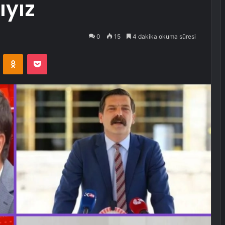
yız
0
15
4 dakika okuma süresi
VKontakte
Odnoklassniki
Pocket