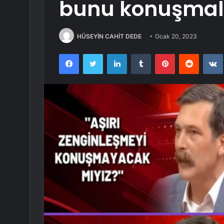
bunu konuşmalı
HÜSEYİN CAHİT DEDE
Ocak 20, 2023
Facebook
Twitter
LinkedIn
Tumblr
Pinterest
Reddit