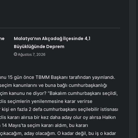
me
Malatya’nın Akçadağ İlçesinde 4,1
Büyüklüğünde Deprem
Ağustos 7, 2026
unu 15 gün önce TBMM Başkanı tarafından yayınlandı.
n seçim kanunlarını ve buna bağlı cumhurbaşkanlığı
çim kanunu ne diyor? “Bakalım cumhurbaşkanı seçildi,
is seçimlerin yenilenmesine karar verirse
kişi en fazla 2 defa cumhurbaşkanı seçilebilir istisnası
 kararı alırsa bir kez daha aday olur oy alırsa Halkın
n 14 Mayıs’ta seçim kararı aldım, bu kararı
ıkacağım, aday olacağım. O kadar değil, bu iş o kadar