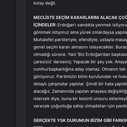
kolay değil.
MECLİSTE SEÇİM KARARLARINI ALACAK ÇOĞ
İÇİNDELER:
Erdoğan’ı sandıkta yenmek istiyoru
gömmek istiyoruz ama yürek onlardaysa yapılaca
Muhalefet partileriyle, efendiyle, ustayla masa
genel seçim kararı almasını isteyecekler. Burada
olmadığı sürece. Yani ‘Biz Erdoğan’dan başkası
çaresiziz’ derseniz; Yapacak bir şey yok. Anaya
cumhurbaşkanlığına aday olamaz. Olmanın tek b
görüyoruz. Partimizin bilim kurulundan ve huk
detaylı çalışmalar yaptılar. Şimdi bir hata yapt
alacağız. Zamanında yapılan anayasa değişikliğ
istersek diye, buna bir kesinti unsuru eklemeyi 
verecek çoğunluğa sahip olmadıkları için panik 
GERÇEKTE YSK DURUMUN BİZİM GİBİ FARKI