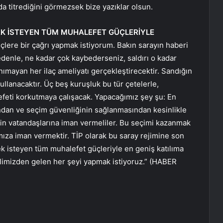
da titrediğini görmezsek bize yazıklar olsun.
AK İSTEYEN TÜM MUHALEFET GÜÇLERİYLE
lere bir çağrı yapmak istiyorum. Bakın sarayın haberi
edenle, ne kadar çok kaybederseniz, saldırı o kadar
anımayan her ilaç ameliyatı gerçekleştirecektir. Sandığın
kullanacaktır. Üç beş kuruşluk bu tür çetelerle,
efeti korkutmaya çalışacak. Yapacağımız şey şu: En
dan ve seçim güvenliğinin sağlanmasından kesinlikle
nin vatandaşlarına iman vermeliler. Bu seçimi kazanmak
mıza iman vermektir. TİP olarak bu saray rejimine son
isteyen tüm muhalefet güçleriyle en geniş katılıma
elimizden gelen her şeyi yapmak istiyoruz.” (HABER