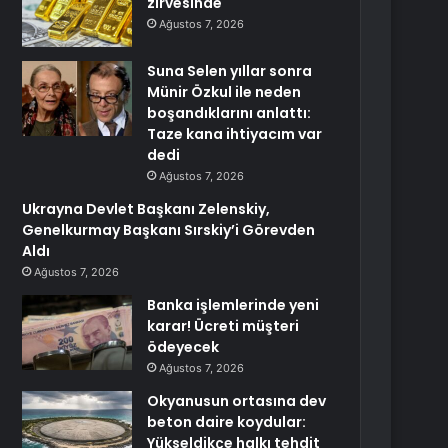
zirvesinde
Ağustos 7, 2026
Suna Selen yıllar sonra
Münir Özkul ile neden
boşandıklarını anlattı:
Taze kana ihtiyacım var
dedi
Ağustos 7, 2026
Ukrayna Devlet Başkanı Zelenskiy,
Genelkurmay Başkanı Sırskiy’i Görevden
Aldı
Ağustos 7, 2026
Banka işlemlerinde yeni
karar! Ücreti müşteri
ödeyecek
Ağustos 7, 2026
Okyanusun ortasına dev
beton daire koydular:
Yükseldikçe halkı tehdit