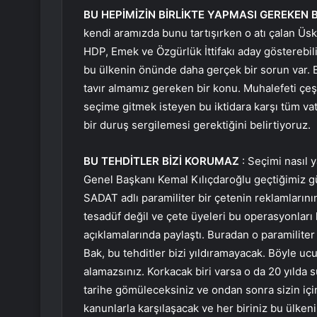
BU HEPİMİZİN BİRLİKTE YAPMASI GEREKEN 
kendi aramızda bunu tartışırken o atı çalan Üsk
HDP, Emek ve Özgürlük İttifakı aday gösterebili
bu ülkenin önünde daha gerçek bir sorun var.
tavır almamız gereken bir konu. Muhalefeti çeş
seçime gitmek isteyen bu iktidara karşı tüm va
bir duruş sergilemesi gerektiğini belirtiyoruz.
BU TEHDİTLER BİZİ KORUMAZ
: Seçimi nasıl 
Genel Başkanı Kemal Kılıçdaroğlu geçtiğimiz gü
SADAT adlı paramiliter bir çetenin reklamlarının
tesadüf değil ve çete üyeleri bu operasyonlar
açıklamalarında paylaştı. Buradan o paramiliter
Bak, bu tehditler bizi yıldıramayacak. Böyle ucu
alamazsınız. Korkacak biri varsa o da 20 yılda 
tarihe gömüleceksiniz ve ondan sonra sizin i
kanunlarla karşılaşacak ve her biriniz bu ülken