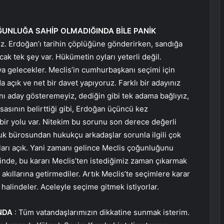
UNLUĞA SAHİP OLMADIĞINDA BİLE PANİK
z. Erdoğan’ı tarihin çöplüğüne gönderirken, sandığa
k tek şey var. Hükümetin oyları yeterli değil.
ya gelecekler. Meclis’in cumhurbaşkanı seçimi için
 açık ve net bir davet yapıyoruz. Farklı bir adayınız
nı aday gösteremeyiz, dediğin gibi tek adama bağlıyız,
sasının belirttiği gibi, Erdoğan üçüncü kez
ir yolu var. Nitekim bu sorunu son derece değerli
uk bürosundan hukukçu arkadaşlar sorunla ilgili çok
ıkları açık. Yani zamanı gelince Meclis çoğunluğunu
inde, bu kararı Meclis’ten istediğimiz zaman çıkarmak
akıllarına getirmediler. Artık Meclis’te seçimlere karar
halindeler. Aceleyle seçime gitmek istiyorlar.
NDA
: Tüm vatandaşlarımızın dikkatine sunmak isterim.