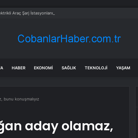
ktrikli Araç Şarj İstasyonlarının Kurulu Gücü Arttı
FA
HABER
EKONOMI
SAĞLIK
TEKNOLOJI
YAŞAM
z, bunu konuşmalıyız
oğan aday olamaz,