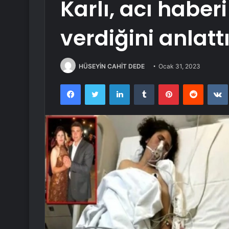
Karlı, acı haber
verdiğini anlattı
HÜSEYİN CAHİT DEDE
Ocak 31, 2023
Facebook
Twitter
LinkedIn
Tumblr
Pinterest
Reddit