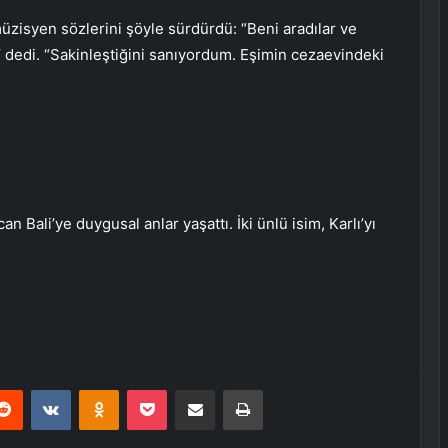
müzisyen sözlerini şöyle sürdürdü: “Beni aradılar ve
 dedi. “Sakinleştiğini sanıyordum. Eşimin cezaevindeki
an Bali’ye duygusal anlar yaşattı. İki ünlü isim, Karlı’yı
erest
Reddit
VKontakte
Odnoklassniki
Pocket
E-Posta ile paylaş
Yazdır