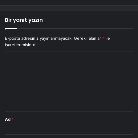
Bir yanıt yazın
E-posta adresiniz yayınlanmayacak.
Gerekli alanlar
*
ile
işaretlenmişlerdir
Y
o
r
u
m
*
Ad
*