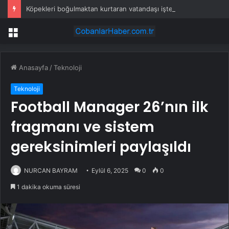
Köpekleri boğulmaktan kurtaran vatandaşı işten kovdular
Menü
Anasayfa
/
Teknoloji
Teknoloji
Football Manager 26’nın ilk
fragmanı ve sistem
gereksinimleri paylaşıldı
NURCAN BAYRAM
Eylül 6, 2025
0
0
1 dakika okuma süresi