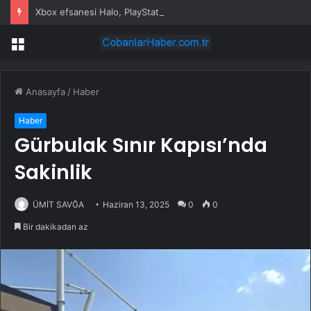
Xbox efsanesi Halo, PlayStation oyuncularında karşılık bulmadı
Menü
Anasayfa
/
Haber
Haber
Gürbulak Sınır Kapısı’nda
Sakinlik
ÜMİT SAVĞA
Haziran 13, 2025
0
0
Bir dakikadan az