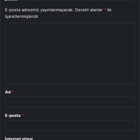
E-posta adresiniz yayınlanmayacak.
Gerekli alanlar
*
ile
işaretlenmişlerdir
Y
o
r
u
m
*
Ad
*
E-posta
*
İnternet sitesi