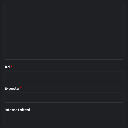
Y
o
r
u
m
*
Ad
*
E-posta
*
İnternet sitesi