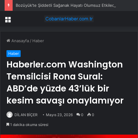
Bozüyük’te Şiddetli Sağanak Hayatı Olumsuz Etkiledi
Menü
Anasayfa
/
Haber
Haber
Haberler.com Washington
Temsilcisi Rona Sural:
ABD’de yüzde 43’lük bir
kesim savaşı onaylamıyor
DİLAN BİÇER
Mayıs 23, 2026
0
0
1 dakika okuma süresi