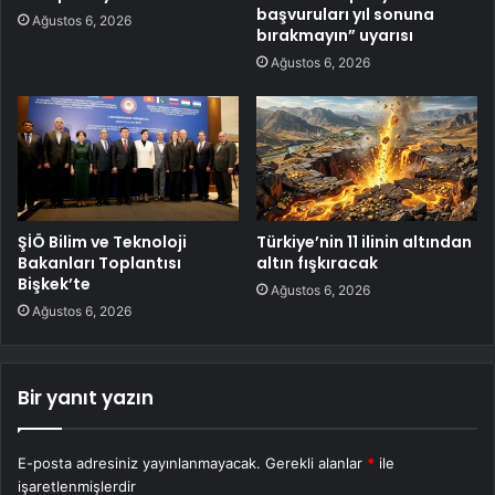
başvuruları yıl sonuna
Ağustos 6, 2026
bırakmayın” uyarısı
Ağustos 6, 2026
ŞİÖ Bilim ve Teknoloji
Türkiye’nin 11 ilinin altından
Bakanları Toplantısı
altın fışkıracak
Bişkek’te
Ağustos 6, 2026
Ağustos 6, 2026
Bir yanıt yazın
E-posta adresiniz yayınlanmayacak.
Gerekli alanlar
*
ile
işaretlenmişlerdir