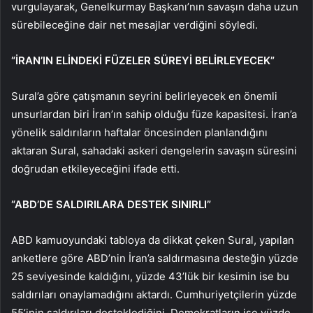
vurgulayarak, Genelkurmay Başkanı’nın savaşın daha uzun
sürebileceğine dair net mesajlar verdiğini söyledi.
“İRAN’IN ELİNDEKİ FÜZELER SÜREYİ BELİRLEYECEK”
Sural’a göre çatışmanın seyrini belirleyecek en önemli
unsurlardan biri İran’ın sahip olduğu füze kapasitesi. İran’a
yönelik saldırıların haftalar öncesinden planlandığını
aktaran Sural, sahadaki askeri dengelerin savaşın süresini
doğrudan etkileyeceğini ifade etti.
“ABD’DE SALDIRILARA DESTEK SINIRLI”
ABD kamuoyundaki tabloya da dikkat çeken Sural, yapılan
anketlere göre ABD’nin İran’a saldırmasına desteğin yüzde
25 seviyesinde kaldığını, yüzde 43’lük bir kesimin ise bu
saldırıları onaylamadığını aktardı. Cumhuriyetçilerin yüzde
55’inin saldırıları desteklediğini, Demokratların ise yüzde