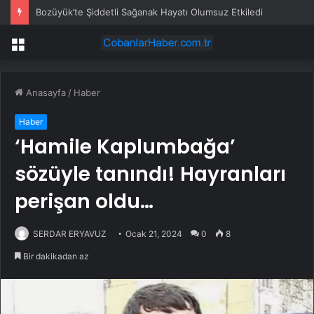
Bozüyük’te Şiddetli Sağanak Hayatı Olumsuz Etkiledi
Menü
Anasayfa
/
Haber
Haber
‘Hamile Kaplumbağa’
sözüyle tanındı! Hayranları
perişan oldu…
SERDAR ERYAVUZ
Ocak 21, 2024
0
8
Bir dakikadan az