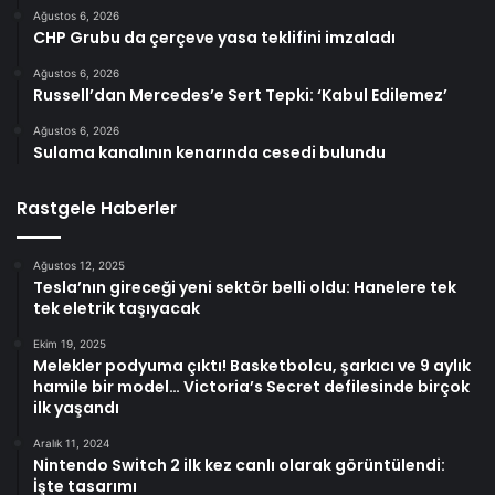
Ağustos 6, 2026
CHP Grubu da çerçeve yasa teklifini imzaladı
Ağustos 6, 2026
Russell’dan Mercedes’e Sert Tepki: ‘Kabul Edilemez’
Ağustos 6, 2026
Sulama kanalının kenarında cesedi bulundu
Rastgele Haberler
Ağustos 12, 2025
Tesla’nın gireceği yeni sektör belli oldu: Hanelere tek
tek eletrik taşıyacak
Ekim 19, 2025
Melekler podyuma çıktı! Basketbolcu, şarkıcı ve 9 aylık
hamile bir model… Victoria’s Secret defilesinde birçok
ilk yaşandı
Aralık 11, 2024
Nintendo Switch 2 ilk kez canlı olarak görüntülendi:
İşte tasarımı