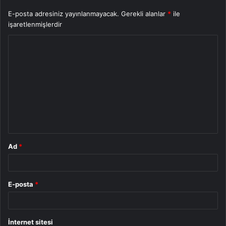
E-posta adresiniz yayınlanmayacak.
Gerekli alanlar
*
ile
işaretlenmişlerdir
Y
o
r
u
m
*
Ad
*
E-posta
*
İnternet sitesi