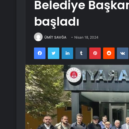
Belediye Başkan
başladı
ÜMİT SAVĞA
Nisan 18, 2024
Facebook
Twitter
LinkedIn
Tumblr
Pinterest
Reddit