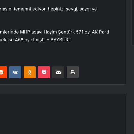
masını temenni ediyor, hepinizi sevgi, saygı ve
imlerinde MHP adayı Haşim Şentürk 571 oy, AK Parti
mşek ise 468 oy almıştı. – BAYBURT
erest
Reddit
VKontakte
Odnoklassniki
Pocket
E-Posta ile paylaş
Yazdır