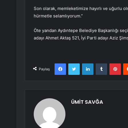
Son olarak, memleketimize hayırlı ve uğurlu ol
hürmetle selamlıyorum.”
Öte yandan Aydıntepe Belediye Başkanlığı seç
adayı Ahmet Aktaş 521, İyi Parti adayı Aziz Şi
Facebook
Twitter
LinkedIn
Tumblr
Pint
Paylaş
ÜMİT SAVĞA