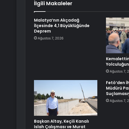
İlgili Makaleler
Malatya’nın Akçadağ
İlçesinde 4,1 Büyüklüğünde
Deprem
Ağustos 7, 2026
Kemalettin
Yolculuğun
Ağustos 7, 
Fetö’den İ
Müdürü Park
Suçlamasıy
Ağustos 7, 
Başkan Altay, Keçili Kanalı
Islah Çalışması ve Murat