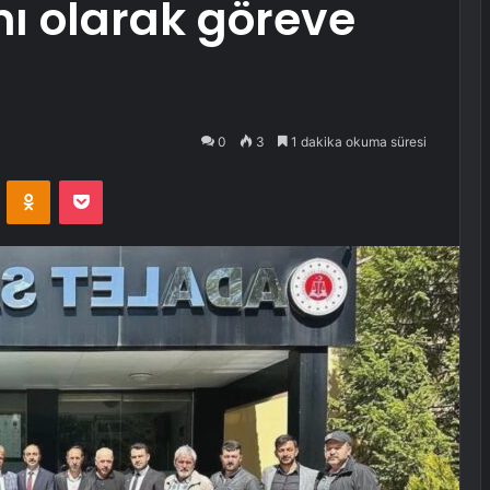
ı olarak göreve
0
3
1 dakika okuma süresi
VKontakte
Odnoklassniki
Pocket