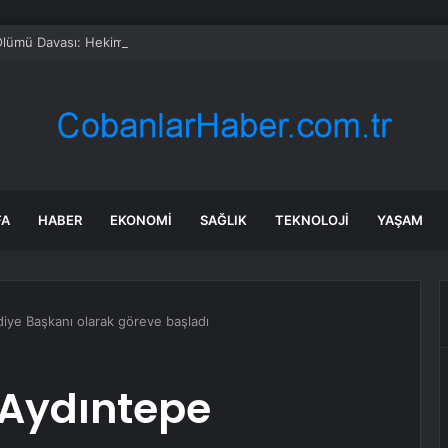
Ölümü Davası: Hekime İtiraz
FA
HABER
EKONOMI
SAĞLIK
TEKNOLOJI
YAŞAM
iye Başkanı olarak göreve başladı
 Aydıntepe