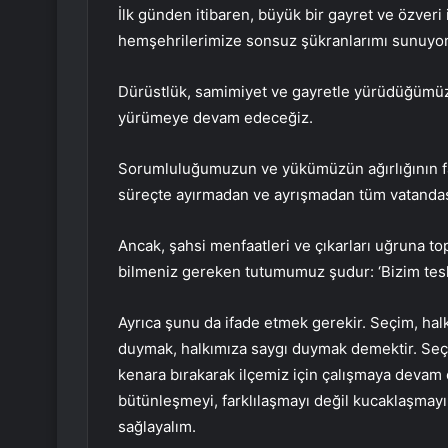
İlk günden itibaren, büyük bir gayret ve özveri
hemşehrilerimize sonsuz şükranlarımı sunuyo
Dürüstlük, samimiyet ve gayretle yürüdüğümüz
yürümeye devam edeceğiz.
Sorumluluğumuzun ve yükümüzün ağırlığının fark
süreçte ayırmadan ve ayrışmadan tüm vatandaşl
Ancak, şahsi menfaatleri ve çıkarları uğruna to
bilmeniz gereken tutumumuz şudur: ‘Bizim tesli
Ayrıca şunu da ifade etmek gerekir. Seçim, ha
duymak, halkımıza saygı duymak demektir. Seçim
kenara bırakarak ilçemiz için çalışmaya devam
bütünleşmeyi, farklılaşmayı değil kucaklaşmayı
sağlayalım.