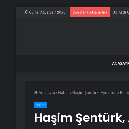
33 Kedi 
Cuma, Ağustos 7 2026
Son Dakika Haberleri
ANASAY
Anasayfa
/
Haber
/
Haşim Şentürk, Aydıntepe Beled
Haber
Haşim Şentürk,