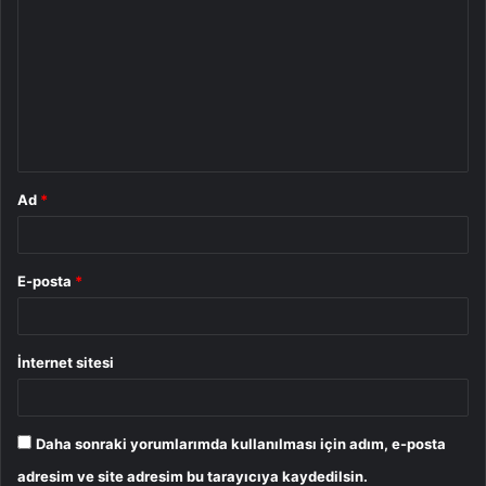
o
r
u
m
*
Ad
*
E-posta
*
İnternet sitesi
Daha sonraki yorumlarımda kullanılması için adım, e-posta
adresim ve site adresim bu tarayıcıya kaydedilsin.