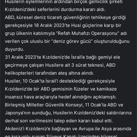
Husilerin eylemlerinin ardından birçok gemicilik şirketi
Kızıldeniz’deki seferlerini durdurma kararı aldı.
ABD, küresel deniz ticareti güvenliğinin tehlikeye girdiği
gerekçesiyle 18 Aralık 2023’te Husi güçlerine karşı bir
grup ülkenin katılımıyla “Refah Muhafızı Operasyonu” adı
verilen çok uluslu bir “deniz görev gücü” oluşturulduğunu
duyurdu.
31 Aralık 2023’te Kızıldeniz’de İsrail’e bağlı gemiyi ele
geçirmeye çalışan Husilere ait 3 sürat teknesi, ABD
helikopterleri tarafından ateş altına alındı.
Husiler, 10 Ocak’ta İsrail’i desteklediği gerekçesiyle
Kızıldeniz’de bir ABD gemisinin füzeler ve kamikaze
insansız hava araçlarıyla hedef alındığını açıklamıştı.
Birleşmiş Milletler Güvenlik Konseyi, 11 Ocak’ta ABD ve
Japonya’nın sunduğu, Husilerin Kızıldeniz’deki saldırılarına
derhal son verilmesini talep eden kararı kabul etti.
Akdeniz’i Kızıldeniz’e bağlayan ve Avrupa ile Asya arasında
en kısa yolu sunan Süveyş Kanalı üzerinden küresel