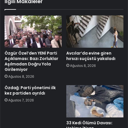
İlgili Makaleler
Özgür Özel’den YENİ Parti
Avcılar’da evine giren
Açıklaması: Bazı Zorluklar
hırsızı suçüstü yakaladı
Aşılmadan Doğru Yola
Ağustos 8, 2026
Girilemiyor
Ağustos 8, 2026
Özdağ: Parti yönetimi ilk
kez partiden ayrıldı
Ağustos 7, 2026
33 Kedi Ölümü Davası: