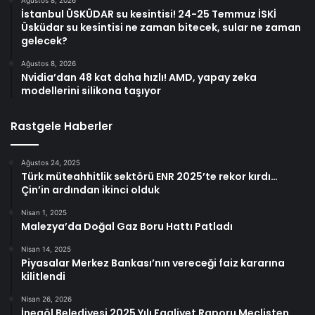
İstanbul ÜSKÜDAR su kesintisi! 24-25 Temmuz İSKİ
Üsküdar su kesintisi ne zaman bitecek, sular ne zaman
gelecek?
Ağustos 8, 2026
Nvidia’dan 48 kat daha hızlı! AMD, yapay zeka
modellerini silikona taşıyor
Rastgele Haberler
Ağustos 24, 2025
Türk müteahhitlik sektörü ENR 2025’te rekor kırdı…
Çin’in ardından ikinci olduk
Nisan 1, 2025
Malezya’da Doğal Gaz Boru Hattı Patladı
Nisan 14, 2025
Piyasalar Merkez Bankası’nın vereceği faiz kararına
kilitlendi
Nisan 26, 2026
İnegöl Belediyesi 2025 Yılı Faaliyet Raporu Meclisten