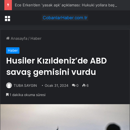
Ece Erken’den ‘yasak aşk’ açıklaması: Hukuki yollara başvuruyor
Menü
Anasayfa
/
Haber
Haber
Husiler Kızıldeniz’de ABD
savaş gemisini vurdu
TUBA SAYGIN
Ocak 31, 2024
0
6
1 dakika okuma süresi