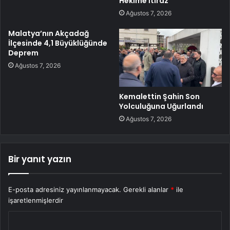
Hekime İtiraz
Ağustos 7, 2026
Malatya’nın Akçadağ
İlçesinde 4,1 Büyüklüğünde
Deprem
Ağustos 7, 2026
Kemalettin Şahin Son
Yolculuğuna Uğurlandı
Ağustos 7, 2026
Bir yanıt yazın
E-posta adresiniz yayınlanmayacak.
Gerekli alanlar
*
ile
işaretlenmişlerdir
Y