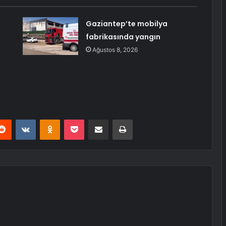
Gaziantep’te mobilya
fabrikasında yangın
Ağustos 8, 2026
erest
Reddit
VKontakte
Odnoklassniki
Pocket
E-Posta ile paylaş
Yazdır