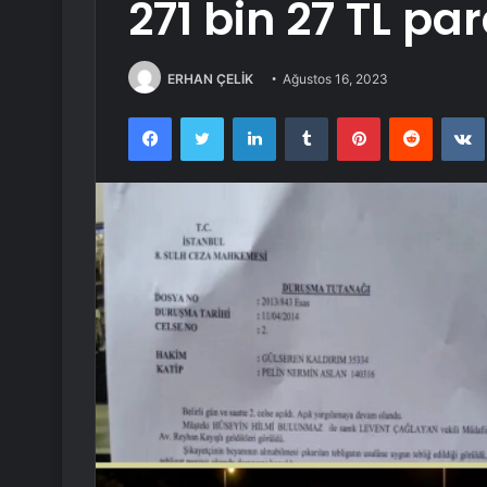
271 bin 27 TL pa
ERHAN ÇELİK
Ağustos 16, 2023
Facebook
Twitter
LinkedIn
Tumblr
Pinterest
Reddit