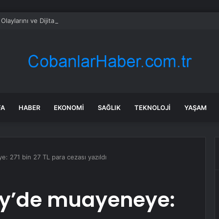
FA
HABER
EKONOMI
SAĞLIK
TEKNOLOJI
YAŞAM
: 271 bin 27 TL para cezası yazıldı
öy’de muayeneye: