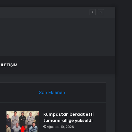
Okul Olaylarını ve Dijital Riskleri Araştırma Komisyonu’nda öğrenciler konuştu: Bir arkadaşımız zorbalığa, şantaja ve siber zorbalığa uğradığında ne yapacağını bilemiyor
İLETIŞIM
Son Eklenen
Kumpastan beraat etti
tümamiralliğe yükseldi
Ağustos 10, 2026