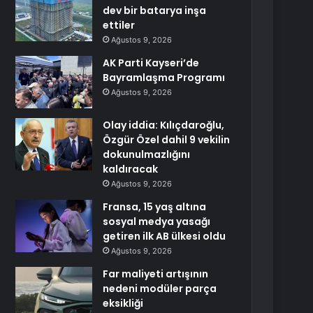
dev bir batarya inşa
ettiler
Ağustos 9, 2026
AK Parti Kayseri’de
Bayramlaşma Programı
Ağustos 9, 2026
Olay iddia: Kılıçdaroğlu,
Özgür Özel dahil 9 vekilin
dokunulmazlığını
kaldıracak
Ağustos 9, 2026
Fransa, 15 yaş altına
sosyal medya yasağı
getiren ilk AB ülkesi oldu
Ağustos 9, 2026
Far maliyeti artışının
nedeni modüler parça
eksikliği