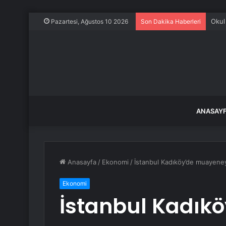
Pazartesi, Ağustos 10 2026
Son Dakika Haberleri
ANASAY
Anasayfa
/
Ekonomi
/
İstanbul Kadıköy’de muayeneye
Ekonomi
İstanbul Kadık