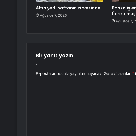
Altın yedi haftanın zirvesinde
Banka işle
Ücreti müş
Ağustos 7, 2026
Ağustos 7, 
Bir yanıt yazın
E-posta adresiniz yayınlanmayacak.
Gerekli alanlar
*
i
Y
o
r
u
m
*