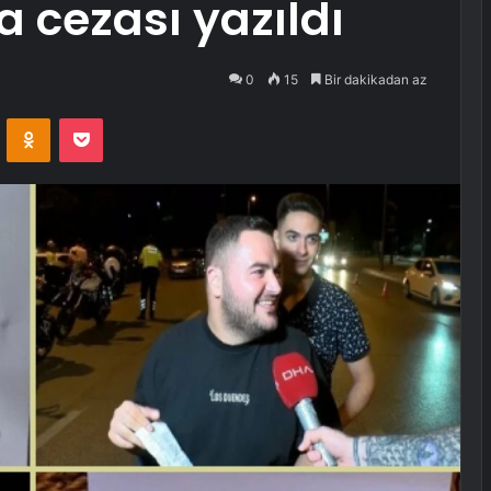
ra cezası yazıldı
0
15
Bir dakikadan az
VKontakte
Odnoklassniki
Pocket