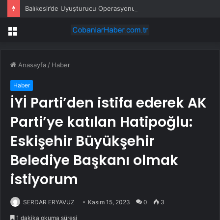
Balıkesir’de Uyuşturucu Operasyonu: 2 Kilo Ele Geçirildi
Menü
Anasayfa
/
Haber
Haber
İYİ Parti’den istifa ederek AK
Parti’ye katılan Hatipoğlu:
Eskişehir Büyükşehir
Belediye Başkanı olmak
istiyorum
SERDAR ERYAVUZ
Kasım 15, 2023
0
3
1 dakika okuma süresi