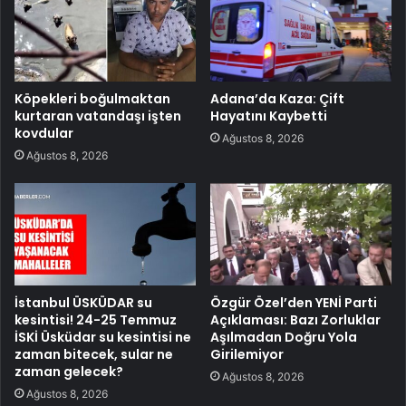
Köpekleri boğulmaktan
Adana’da Kaza: Çift
kurtaran vatandaşı işten
Hayatını Kaybetti
kovdular
Ağustos 8, 2026
Ağustos 8, 2026
İstanbul ÜSKÜDAR su
Özgür Özel’den YENİ Parti
kesintisi! 24-25 Temmuz
Açıklaması: Bazı Zorluklar
İSKİ Üsküdar su kesintisi ne
Aşılmadan Doğru Yola
zaman bitecek, sular ne
Girilemiyor
zaman gelecek?
Ağustos 8, 2026
Ağustos 8, 2026