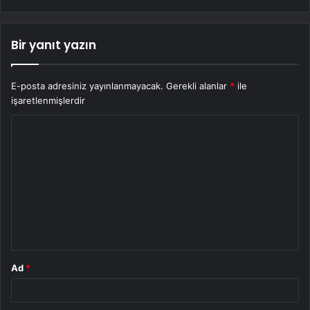
Bir yanıt yazın
E-posta adresiniz yayınlanmayacak.
Gerekli alanlar
*
ile
işaretlenmişlerdir
Y
o
r
u
m
*
Ad
*