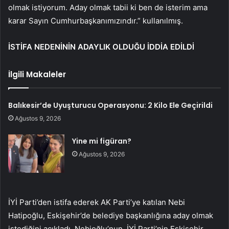
olmak istiyorum. Aday olmak tabii ki ben de isterim ama
karar Sayın Cumhurbaşkanımızındır.” kullanılmış.
İSTİFA NEDENİNİN ADAYLIK OLDUĞU İDDİA EDİLDİ
İlgili Makaleler
Balıkesir’de Uyuşturucu Operasyonu: 2 Kilo Ele Geçirildi
Ağustos 9, 2026
Yine mi figüran?
Ağustos 9, 2026
İYİ Parti’den istifa ederek AK Parti’ye katılan Nebi
Hatipoğlu, Eskişehir’de belediye başkanlığına aday olmak
istediğini açıkladı. Nebioğlu’nun, İYİ Parti’nin Eskişehir