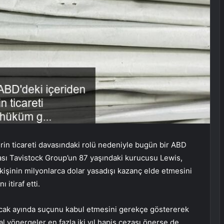
erin ticareti davasındaki rolü nedeniyle bugün bir ABD
ı Tavistock Group’un 87 yaşındaki kurucusu Lewis,
 kişinin milyonlarca dolar yasadışı kazanç elde etmesini
 itiraf etti.
e Ocak ayında suçunu kabul etmesini gerekçe göstererek
al yönergeler en fazla iki yıl hapis cezası önerse de