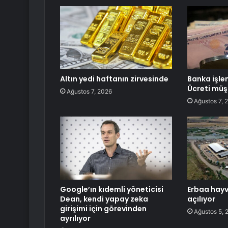
Altın yedi haftanın zirvesinde
Banka işle
Ücreti müş
Ağustos 7, 2026
Ağustos 7, 
Google’ın kıdemli yöneticisi
Erbaa hayv
Dean, kendi yapay zeka
açılıyor
girişimi için görevinden
Ağustos 5, 
ayrılıyor