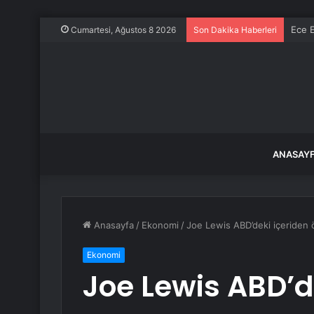
Ece E
Cumartesi, Ağustos 8 2026
Son Dakika Haberleri
ANASAY
Anasayfa
/
Ekonomi
/
Joe Lewis ABD’deki içeriden 
Ekonomi
Joe Lewis ABD’d