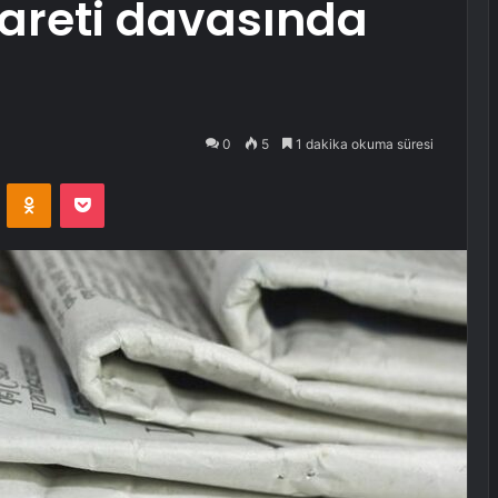
careti davasında
0
5
1 dakika okuma süresi
VKontakte
Odnoklassniki
Pocket