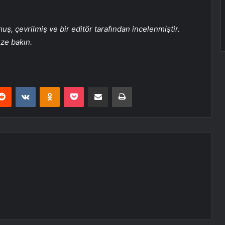
, çevrilmiş ve bir editör tarafından incelenmiştir.
üze bakın.
erest
Reddit
VKontakte
Odnoklassniki
Pocket
E-Posta ile paylaş
Yazdır