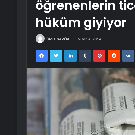
öğrenenlerin ti
hüküm giyiyor
ÜMİT SAVĞA
Nisan 4, 2024
Facebook
Twitter
LinkedIn
Tumblr
Pinterest
Reddit