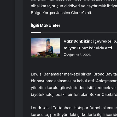
nihai karar, suçun ciddiyeti ve caydırıcılık iht
Bölge Yargıcı Jessica Clarke’a ait.
İlgili Makaleler
VakıfBank ikinci çeyrekte 16
milyar TL net kâr elde etti
Ağustos 8, 2026
Lewis, Bahamalar merkezli şirketi Broad Bay t
bir savunma anlaşmasını kabul etti. Anlaşmanın
yönetim kurulu görevlerinden istifa edecek ve iç
biyoteknoloji odaklı bir fon olan Boxer Capita
Londra’daki Tottenham Hotspur futbol takımını
kurucusu, portföyündeki şirketlerle ilgili içeride