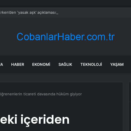
rken’den ‘yasak aşk’ açıklaması: Hukuki yollara başvuruyor
FA
HABER
EKONOMI
SAĞLIK
TEKNOLOJI
YAŞAM
öğrenenlerin ticareti davasında hüküm giyiyor
eki içeriden