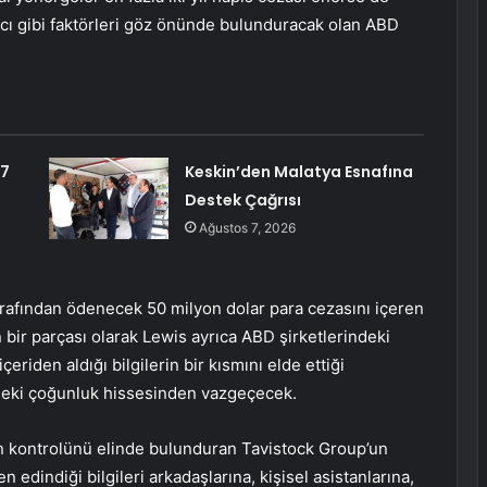
iyacı gibi faktörleri göz önünde bulunduracak olan ABD
,7
Keskin’den Malatya Esnafına
Destek Çağrısı
Ağustos 7, 2026
arafından ödenecek 50 milyon dolar para cezasını içeren
 bir parçası olarak Lewis ayrıca ABD şirketlerindeki
eriden aldığı bilgilerin bir kısmını elde ettiği
l’deki çoğunluk hissesinden vazgeçecek.
n kontrolünü elinde bulunduran Tavistock Group’un
n edindiği bilgileri arkadaşlarına, kişisel asistanlarına,