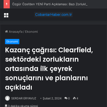
Özgür Özel’den YENİ Parti Açıklaması: Bazı Zorluklar Aşılmadan Doğru Yola Girilemiyor
Menü
Anasayfa
/
Ekonomi
Ekonomi
Kazanç çağrısı: Clearfield,
sektördeki zorlukların
ortasında ilk çeyrek
sonuçlarını ve planlarını
açıkladı
SERDAR ERYAVUZ
Şubat 2, 2024
0
4
3 dakika okuma süresi