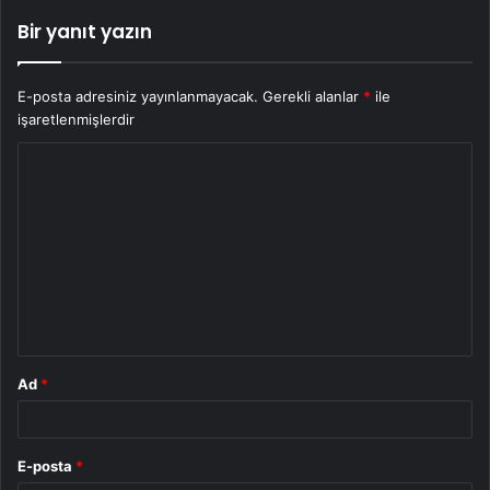
Bir yanıt yazın
E-posta adresiniz yayınlanmayacak.
Gerekli alanlar
*
ile
işaretlenmişlerdir
Y
o
r
u
m
*
Ad
*
E-posta
*