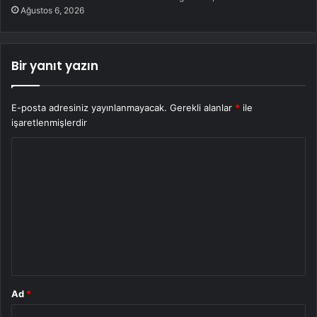
Ağustos 6, 2026
Bir yanıt yazın
E-posta adresiniz yayınlanmayacak.
Gerekli alanlar
*
ile
işaretlenmişlerdir
Y
o
r
u
m
*
Ad
*