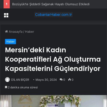
Bozüyük’te Şiddetli Sağanak Hayatı Olumsuz Etkiledi
Menü
Anasayfa
/
Haber
Haber
Mersin’deki Kadın
Kooperatifleri Ağ Oluşturma
Kapasitelerini Güçlendiriyor
DİLAN BİÇER
Mayıs 30, 2024
0
0
2 dakika okuma süresi