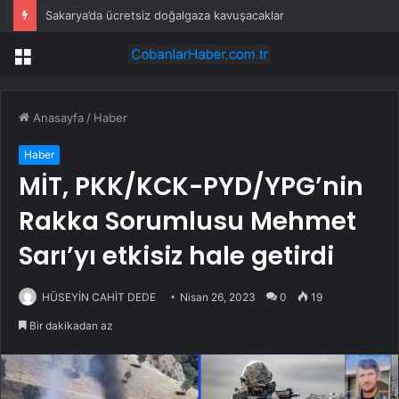
Sakarya’da ücretsiz doğalgaza kavuşacaklar
Menü
Anasayfa
/
Haber
Haber
MİT, PKK/KCK-PYD/YPG’nin
Rakka Sorumlusu Mehmet
Sarı’yı ​​etkisiz hale getirdi
HÜSEYİN CAHİT DEDE
Nisan 26, 2023
0
19
Bir dakikadan az