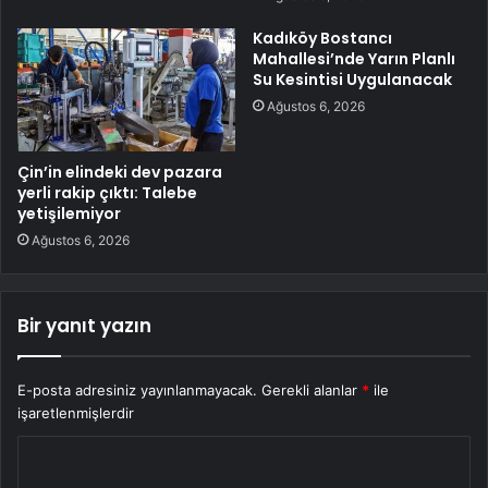
Kadıköy Bostancı
Mahallesi’nde Yarın Planlı
Su Kesintisi Uygulanacak
Ağustos 6, 2026
Çin’in elindeki dev pazara
yerli rakip çıktı: Talebe
yetişilemiyor
Ağustos 6, 2026
Bir yanıt yazın
E-posta adresiniz yayınlanmayacak.
Gerekli alanlar
*
ile
işaretlenmişlerdir
Y
o