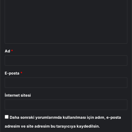
r
u
m
*
Ad
*
E-posta
*
İnternet sitesi
Daha sonraki yorumlarımda kullanılması için adım, e-posta
adresim ve site adresim bu tarayıcıya kaydedilsin.