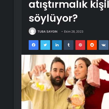
atıştırmalık kiş
söylüyor?
TUBA SAYGIN
Ekim 28, 2023
Facebook
Twitter
LinkedIn
Tumblr
Pinterest
Reddit