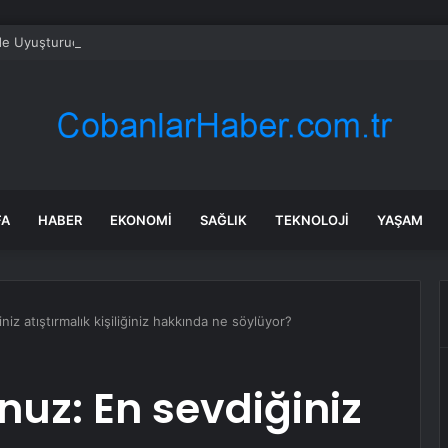
’de Uyuşturucu Operasyonu: 2 Kilo Ele Geçirildi
FA
HABER
EKONOMI
SAĞLIK
TEKNOLOJI
YAŞAM
z atıştırmalık kişiliğiniz hakkında ne söylüyor?
nuz: En sevdiğiniz