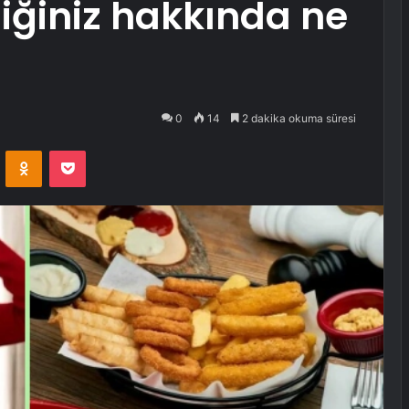
iliğiniz hakkında ne
0
14
2 dakika okuma süresi
VKontakte
Odnoklassniki
Pocket