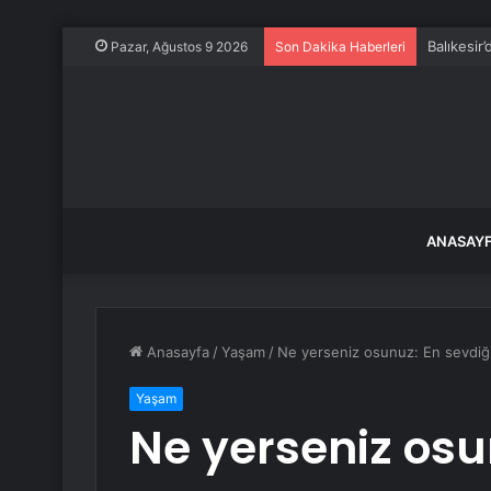
Balıkesir
Pazar, Ağustos 9 2026
Son Dakika Haberleri
ANASAY
Anasayfa
/
Yaşam
/
Ne yerseniz osunuz: En sevdiğini
Yaşam
Ne yerseniz osu