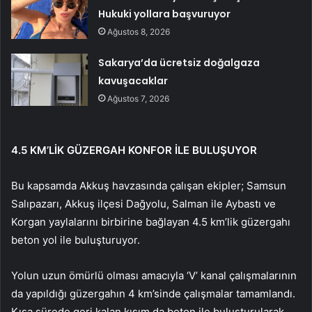
Hukuki yollara başvuruyor
Ağustos 8, 2026
Sakarya’da ücretsiz doğalgaza
kavuşacaklar
Ağustos 7, 2026
4.5 KM’LİK GÜZERGAH KONFOR İLE BULUŞUYOR
Bu kapsamda Akkuş havzasında çalışan ekipler; Samsun
Salıpazarı, Akkuş ilçesi Dağyolu, Salman ile Aybastı ve
Korgan yaylalarını birbirine bağlayan 4.5 km’lik güzergahı
beton yol ile buluşturuyor.
Yolun uzun ömürlü olması amacıyla ‘V’ kanal çalışmalarının
da yapıldığı güzergahın 4 km’sinde çalışmalar tamamlandı.
Kısa sürede geri kalan kısım da beton ile buluşturularak