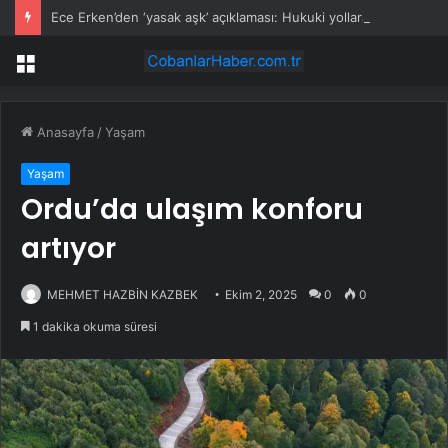
Ece Erken’den ‘yasak aşk’ açıklaması: Hukuki yollara başvuruyor
Menü
Anasayfa
/
Yaşam
Yaşam
Ordu’da ulaşım konforu
artıyor
MEHMET HAZBİN KAZBEK
Ekim 2, 2025
0
0
1 dakika okuma süresi