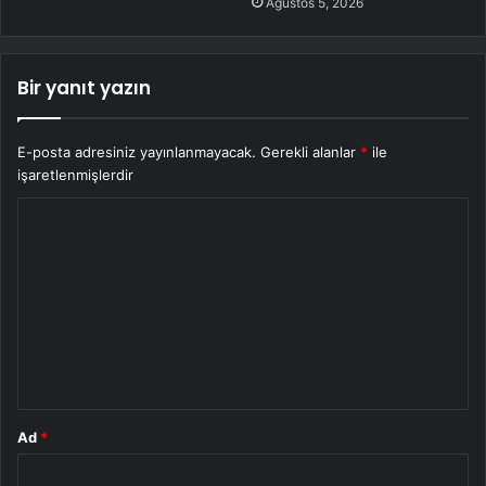
Ağustos 5, 2026
Bir yanıt yazın
E-posta adresiniz yayınlanmayacak.
Gerekli alanlar
*
ile
işaretlenmişlerdir
Y
o
r
u
m
*
Ad
*