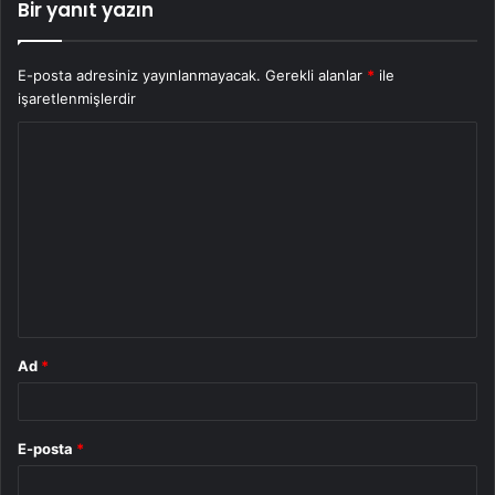
Bir yanıt yazın
E-posta adresiniz yayınlanmayacak.
Gerekli alanlar
*
ile
işaretlenmişlerdir
Y
o
r
u
m
*
Ad
*
E-posta
*