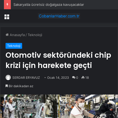
Sakarya’da ücretsiz doğalgaza kavuşacaklar
Menü
Anasayfa
/
Teknoloji
Teknoloji
Otomotiv sektöründeki chip
krizi için harekete geçti
SERDAR ERYAVUZ
Ocak 14, 2023
0
18
Bir dakikadan az