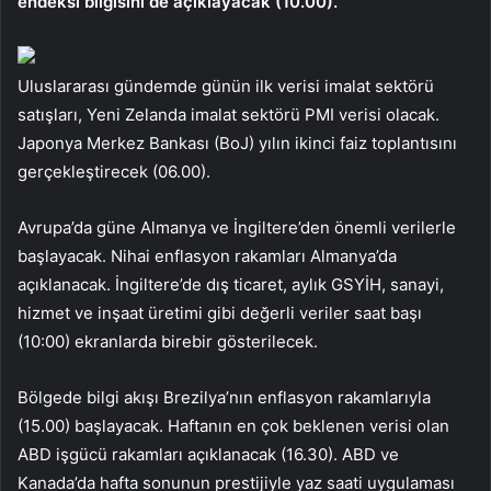
endeksi bilgisini de açıklayacak (10.00).
Uluslararası gündemde günün ilk verisi imalat sektörü
satışları, Yeni Zelanda imalat sektörü PMI verisi olacak.
Japonya Merkez Bankası (BoJ) yılın ikinci faiz toplantısını
gerçekleştirecek (06.00).
Avrupa’da güne Almanya ve İngiltere’den önemli verilerle
başlayacak. Nihai enflasyon rakamları Almanya’da
açıklanacak. İngiltere’de dış ticaret, aylık GSYİH, sanayi,
hizmet ve inşaat üretimi gibi değerli veriler saat başı
(10:00) ekranlarda birebir gösterilecek.
Bölgede bilgi akışı Brezilya’nın enflasyon rakamlarıyla
(15.00) başlayacak. Haftanın en çok beklenen verisi olan
ABD işgücü rakamları açıklanacak (16.30). ABD ve
Kanada’da hafta sonunun prestijiyle yaz saati uygulaması