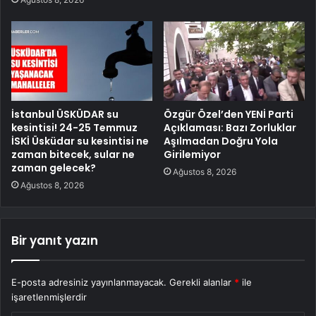
İstanbul ÜSKÜDAR su
Özgür Özel’den YENİ Parti
kesintisi! 24-25 Temmuz
Açıklaması: Bazı Zorluklar
İSKİ Üsküdar su kesintisi ne
Aşılmadan Doğru Yola
zaman bitecek, sular ne
Girilemiyor
zaman gelecek?
Ağustos 8, 2026
Ağustos 8, 2026
Bir yanıt yazın
E-posta adresiniz yayınlanmayacak.
Gerekli alanlar
*
ile
işaretlenmişlerdir