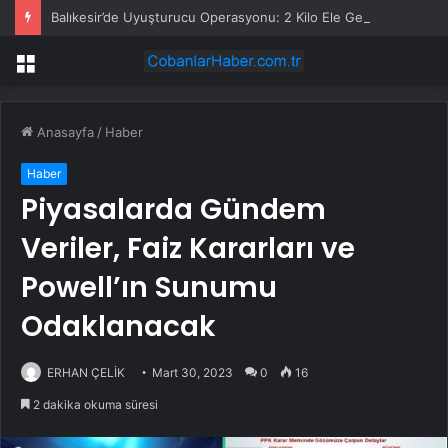
Balıkesir’de Uyuşturucu Operasyonu: 2 Kilo Ele Geçirildi
Menü
Anasayfa
/
Haber
Haber
Piyasalarda Gündem
Veriler, Faiz Kararları ve
Powell’ın Sunumu
Odaklanacak
ERHAN ÇELİK
Mart 30, 2023
0
16
2 dakika okuma süresi