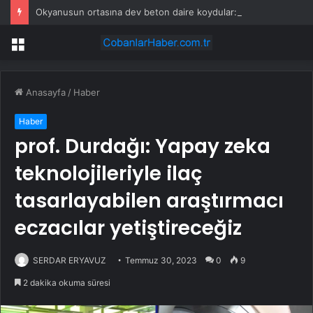
Okyanusun ortasına dev beton daire koydular: Yükseldikçe halkı tehdit ediyor
Menü
Anasayfa
/
Haber
Haber
prof. Durdağı: Yapay zeka
teknolojileriyle ilaç
tasarlayabilen araştırmacı
eczacılar yetiştireceğiz
SERDAR ERYAVUZ
Temmuz 30, 2023
0
9
2 dakika okuma süresi