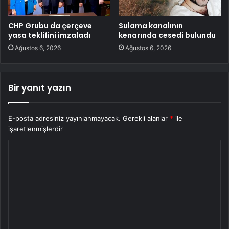
CHP Grubu da çerçeve
Sulama kanalının
yasa teklifini imzaladı
kenarında cesedi bulundu
Ağustos 6, 2026
Ağustos 6, 2026
Bir yanıt yazın
E-posta adresiniz yayınlanmayacak.
Gerekli alanlar
*
ile
işaretlenmişlerdir
Y
o
r
u
m
*