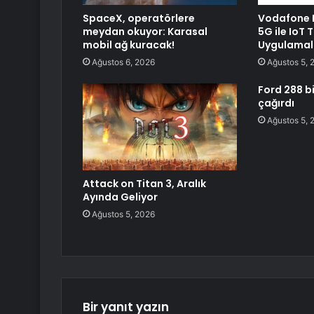
SpaceX, operatörlere
Vodafone B
meydan okuyor: Karasal
5G ile IoT 
mobil ağ kuracak!
Uygulamala
Ağustos 6, 2026
Ağustos 5, 
Ford 288 bi
çağırdı
Ağustos 5, 
Attack on Titan 3, Aralık
Ayında Geliyor
Ağustos 5, 2026
Bir yanıt yazın