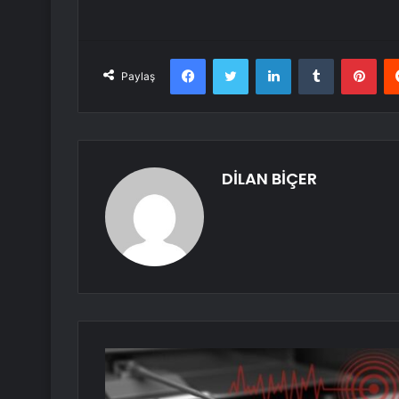
Facebook
Twitter
LinkedIn
Tumblr
Pint
Paylaş
DİLAN BİÇER