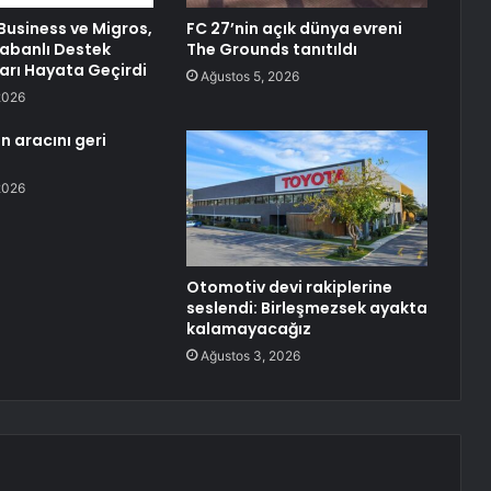
usiness ve Migros,
FC 27’nin açık dünya evreni
Tabanlı Destek
The Grounds tanıtıldı
rı Hayata Geçirdi
Ağustos 5, 2026
2026
n aracını geri
2026
Otomotiv devi rakiplerine
seslendi: Birleşmezsek ayakta
kalamayacağız
Ağustos 3, 2026