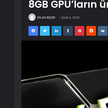
8GB GPU’ların ü
DİLAN BİÇER
Eylül 4, 2025
Facebook
Twitter
LinkedIn
Tumblr
Pinterest
Reddit