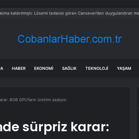
, Claude için kendi yapay zeka çipini geliştirecek
FA
HABER
EKONOMI
SAĞLIK
TEKNOLOJI
YAŞAM
rar: 8GB GPU’ların üretimi azalıyor
nde sürpriz karar: