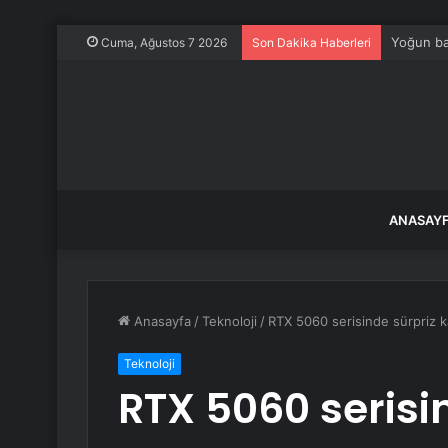
Anthropic
Cuma, Ağustos 7 2026
Son Dakika Haberleri
ANASAY
Anasayfa
/
Teknoloji
/
RTX 5060 serisinde sürpriz ka
Teknoloji
RTX 5060 serisi