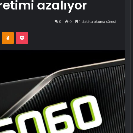
retimi azalıyor
0
0
1 dakika okuma süresi
VKontakte
Odnoklassniki
Pocket