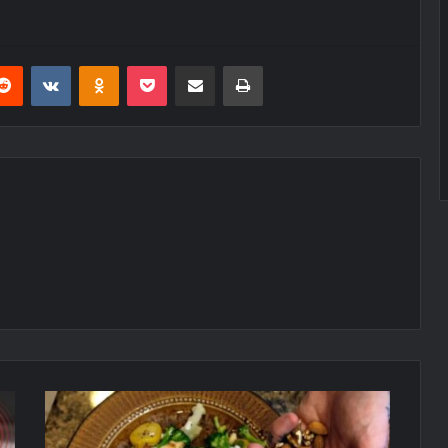
erest
Reddit
VKontakte
Odnoklassniki
Pocket
E-Posta ile paylaş
Yazdır