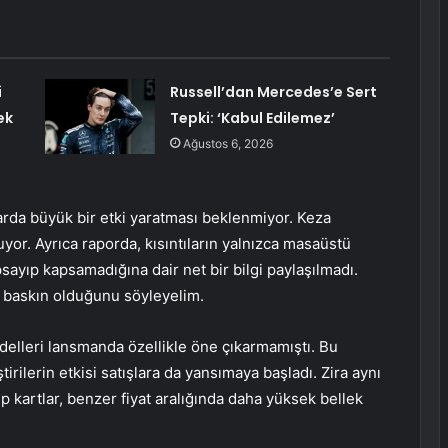
i
Russell’dan Mercedes’e Sert
ek
Tepki: ‘Kabul Edilemez’
Ağustos 6, 2026
arda büyük bir etki yaratması beklenmiyor. Keza
nuyor. Ayrıca raporda, kısıntıların yalnızca masaüstü
psayıp kapsamadığına dair net bir bilgi paylaşılmadı.
n baskın olduğunu söyleyelim.
odelleri lansmanda özellikle öne çıkarmamıştı. Bu
rilerin etkisi satışlara da yansımaya başladı. Zira aynı
p kartlar, benzer fiyat aralığında daha yüksek bellek