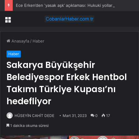
Ece Erken’den ‘yasak aşk’ açıklaması: Hukuki yollara başvuruyor
Menü
Anasayfa
/
Haber
Haber
Sakarya Büyükşehir
Belediyespor Erkek Hentbol
Takımı Türkiye Kupası’nı
hedefliyor
HÜSEYİN CAHİT DEDE
Mart 31, 2023
0
17
1 dakika okuma süresi