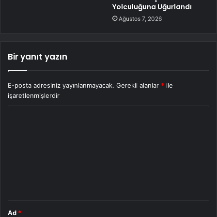
Yolculuğuna Uğurlandı
Ağustos 7, 2026
Bir yanıt yazın
E-posta adresiniz yayınlanmayacak.
Gerekli alanlar
*
ile
işaretlenmişlerdir
Y
o
r
u
m
*
Ad
*