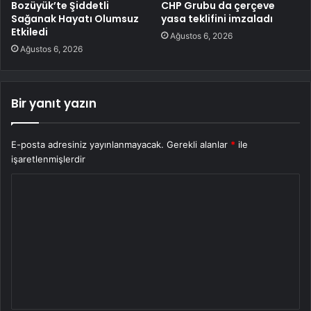
Bozüyük’te Şiddetli
CHP Grubu da çerçeve
Sağanak Hayatı Olumsuz
yasa teklifini imzaladı
Etkiledi
Ağustos 6, 2026
Ağustos 6, 2026
Bir yanıt yazın
E-posta adresiniz yayınlanmayacak.
Gerekli alanlar
*
ile
işaretlenmişlerdir
Y
o
r
u
m
*