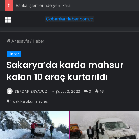
Banka işlemlerinde yeni karar! Ücreti müşteri ödeyecek
Menü
Anasayfa
/
Haber
Haber
Sakarya’da karda mahsur
kalan 10 araç kurtarıldı
SERDAR ERYAVUZ
Şubat 3, 2023
0
16
1 dakika okuma süresi