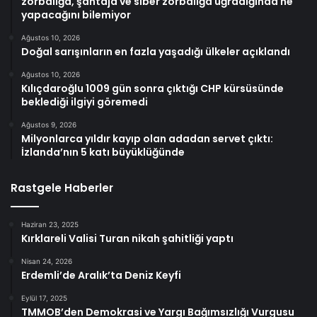
zorbalığa, şantaja ve siber zorbalığa uğradığında ne
yapacağını bilemiyor
Ağustos 10, 2026
Doğal sarışınların en fazla yaşadığı ülkeler açıklandı
Ağustos 10, 2026
Kılıçdaroğlu 1009 gün sonra çıktığı CHP kürsüsünde
beklediği ilgiyi göremedi
Ağustos 9, 2026
Milyonlarca yıldır kayıp olan adadan servet çıktı:
İzlanda’nın 5 katı büyüklüğünde
Rastgele Haberler
Haziran 23, 2025
Kırklareli Valisi Turan nikah şahitliği yaptı
Nisan 24, 2026
Erdemli’de Aralık’ta Deniz Keyfi
Eylül 17, 2025
TMMOB’den Demokrasi ve Yargı Bağımsızlığı Vurgusu