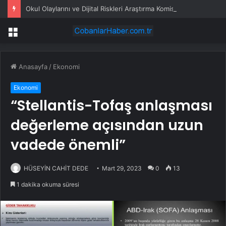
Okul Olaylarını ve Dijital Riskleri Araştırma Komisyonu’nda öğrenciler konuştu: Bir arkadaşımız zorbalığa, şantaja ve siber zorbalığa uğradığında ne yapacağını bilemiyor
Menü
Anasayfa
/
Ekonomi
Ekonomi
“Stellantis-Tofaş anlaşması
değerleme açısından uzun
vadede önemli”
HÜSEYİN CAHİT DEDE
Mart 29, 2023
0
13
1 dakika okuma süresi