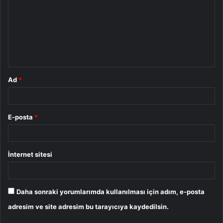
r
u
m
*
Ad
*
E-posta
*
İnternet sitesi
Daha sonraki yorumlarımda kullanılması için adım, e-posta
adresim ve site adresim bu tarayıcıya kaydedilsin.