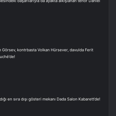
esindeki başarılarıyla da ayakta alkışlanan tenor Daniel
 Görsev, kontrbasta Volkan Hürsever, davulda Ferit
ouché’de!
dığı en sıra dışı gösteri mekanı Dada Salon Kabarett’de!