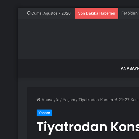
PS5 Pro’
Cuma, Ağustos 7 2026
Son Dakika Haberleri
ANASAY
Anasayfa
/
Yaşam
/
Tiyatrodan Konsere! 21-27 Kasım 
Yaşam
Tiyatrodan Kons