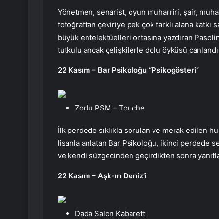
Yönetmen, senarist, oyun muharriri, şair, muharr
fotoğraftan çeviriye pek çok farklı alana katkı s
büyük entelektüelleri ortasına yazdıran Pasol
tutkulu ancak çelişkilerle dolu öyküsü canlandır
22 Kasım – Bar Psikoloğu “Psikogösteri”
Zorlu PSM – Touche
İlk perdede sıklıkla sorulan ve merak edilen husu
lisanla anlatan Bar Psikoloğu, ikinci perdede se
ve kendi süzgecinden geçirdikten sonra yanıtla
22 Kasım – Aşk-ın Deniz’i
Dada Salon Kabarett