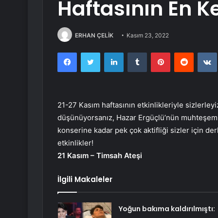
Haftasının En Key
ERHAN ÇELİK
Kasım 23, 2022
Facebook
Twitter
LinkedIn
Tumblr
Pinterest
Reddit
21-27 Kasım haftasının etkinlikleriyle sizlerleyi
düşünüyorsanız, Hazar Ergüçlü’nün muhteşem 
konserine kadar pek çok aktifliği sizler için de
etkinlikler!
21 Kasım – Timsah Ateşi
İlgili Makaleler
Yoğun bakıma kaldırılmıştı: