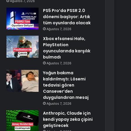
Ağustos 7, 2026
PS5 Pro’da PSSR 2.0
dönemi başlıyor: Artık
tüm oyunlarda olacak
Ağustos 7, 2026
Xbox efsanesi Halo,
PlayStation
oyuncularında karşılık
bulmadı
Ağustos 7, 2026
Yoğun bakıma
kaldırılmıştı: Lösemi
tedavisi gören
Cansever’den
duygulandıran mesaj
Ağustos 7, 2026
Anthropic, Claude için
kendi yapay zeka çipini
geliştirecek