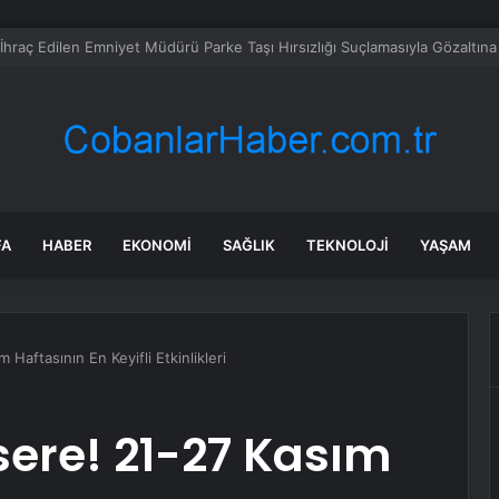
da PSSR 2.0 dönemi başlıyor: Artık tüm oyunlarda olacak
FA
HABER
EKONOMI
SAĞLIK
TEKNOLOJI
YAŞAM
Haftasının En Keyifli Etkinlikleri
ere! 21-27 Kasım