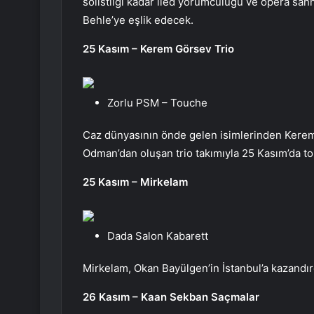
solistliği kadar lied yorumculuğu ve opera sahn
Behle’ye eşlik edecek.
25 Kasım – Kerem Görsev Trio
Zorlu PSM – Touche
Caz dünyasının önde gelen isimlerinden Kerem
Odman’dan oluşan trio takımıyla 25 Kasım’da t
25 Kasım – Mirkelam
Dada Salon Kabarett
Mirkelam, Okan Bayülgen’in İstanbul’a kazandır
26 Kasım – Kaan Sekban Saçmalar