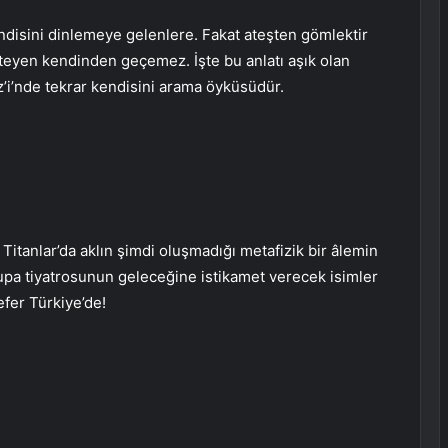
kendisini dinlemeye gelenlere. Fakat ateşten gömlektir
steyen kendinden geçemez. İşte bu anlatı aşık olan
’i’nde tekrar kendisini arama öyküsüdür.
Titanlar’da aklın şimdi oluşmadığı metafizik bir âlemin
vrupa tiyatrosunun geleceğine istikamet verecek isimler
efer Türkiye’de!