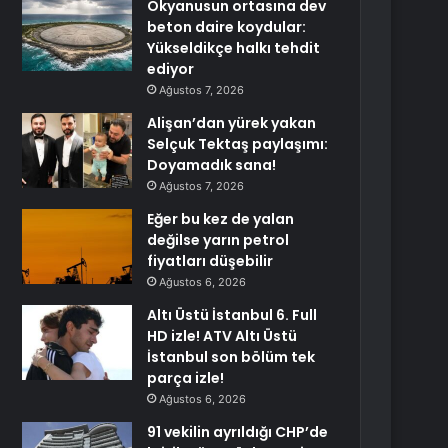
Okyanusun ortasına dev
beton daire koydular:
Yükseldikçe halkı tehdit
ediyor
Ağustos 7, 2026
Alişan’dan yürek yakan
Selçuk Tektaş paylaşımı:
Doyamadık sana!
Ağustos 7, 2026
Eğer bu kez de yalan
değilse yarın petrol
fiyatları düşebilir
Ağustos 6, 2026
Altı Üstü İstanbul 6. Full
HD izle! ATV Altı Üstü
İstanbul son bölüm tek
parça izle!
Ağustos 6, 2026
91 vekilin ayrıldığı CHP’de