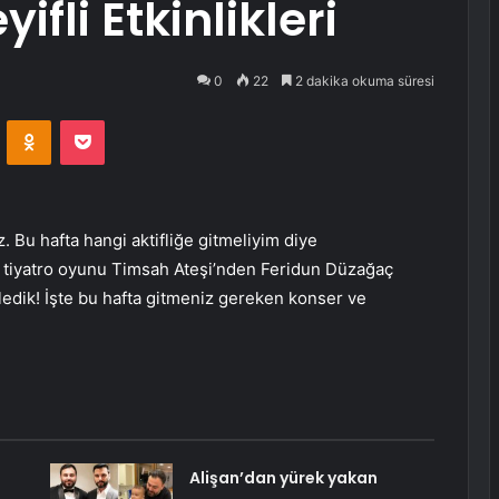
ifli Etkinlikleri
0
22
2 dakika okuma süresi
VKontakte
Odnoklassniki
Pocket
z. Bu hafta hangi aktifliğe gitmeliyim diye
tiyatro oyunu Timsah Ateşi’nden Feridun Düzağaç
rledik! İşte bu hafta gitmeniz gereken konser ve
Alişan’dan yürek yakan