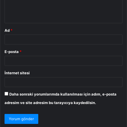
m
*
Ad
*
E-posta
*
İnternet sitesi
Daha sonraki yorumlarımda kullanılması için adım, e-posta
adresim ve site adresim bu tarayıcıya kaydedilsin.