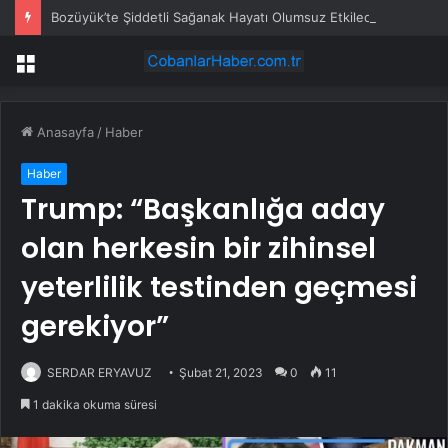
Bozüyük’te Şiddetli Sağanak Hayatı Olumsuz Etkiledi
Menü
Anasayfa
/
Haber
Haber
Trump: “Başkanlığa aday
olan herkesin bir zihinsel
yeterlilik testinden geçmesi
gerekiyor”
SERDAR ERYAVUZ
Şubat 21, 2023
0
11
1 dakika okuma süresi