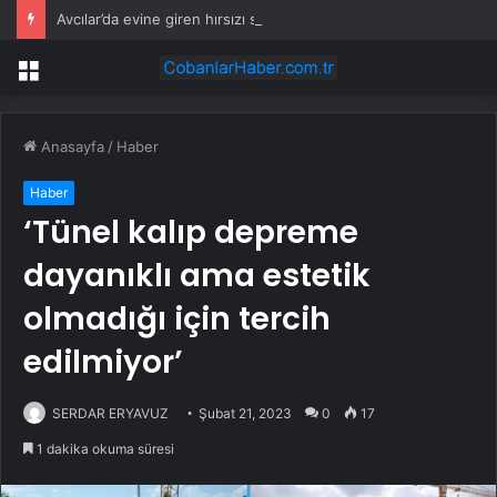
Avcılar’da evine giren hırsızı suçüstü yakaladı
Menü
Anasayfa
/
Haber
Haber
‘Tünel kalıp depreme
dayanıklı ama estetik
olmadığı için tercih
edilmiyor’
SERDAR ERYAVUZ
Şubat 21, 2023
0
17
1 dakika okuma süresi