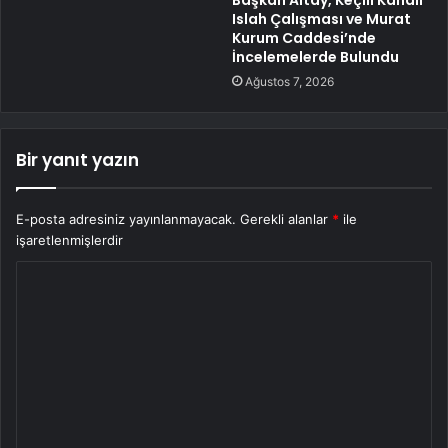
Başkan Altay, Keçili Kanalı
Islah Çalışması ve Murat
Kurum Caddesi’nde
İncelemelerde Bulundu
Ağustos 7, 2026
Bir yanıt yazın
E-posta adresiniz yayınlanmayacak.
Gerekli alanlar
*
ile
işaretlenmişlerdir
Y
o
r
u
m
*