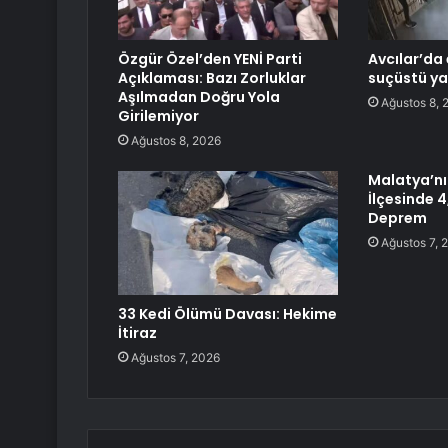
Özgür Özel’den YENİ Parti
Avcılar’da 
Açıklaması: Bazı Zorluklar
suçüstü ya
Aşılmadan Doğru Yola
Ağustos 8, 
Girilemiyor
Ağustos 8, 2026
Malatya’n
İlçesinde 
Deprem
Ağustos 7, 
33 Kedi Ölümü Davası: Hekime
İtiraz
Ağustos 7, 2026