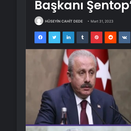
Başkanı Şentop
HÜSEYİN CAHİT DEDE
Mart 31, 2023
Facebook
Twitter
LinkedIn
Tumblr
Pinterest
Reddit