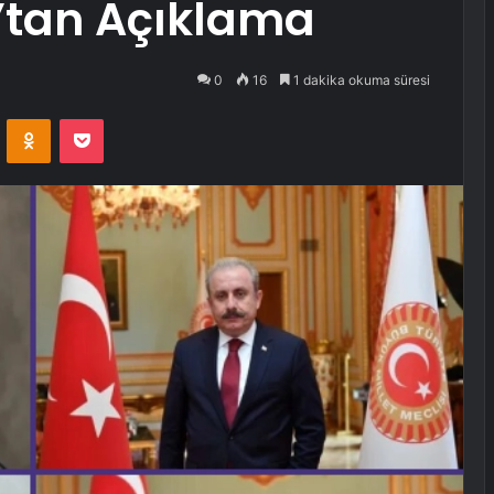
’tan Açıklama
0
16
1 dakika okuma süresi
VKontakte
Odnoklassniki
Pocket