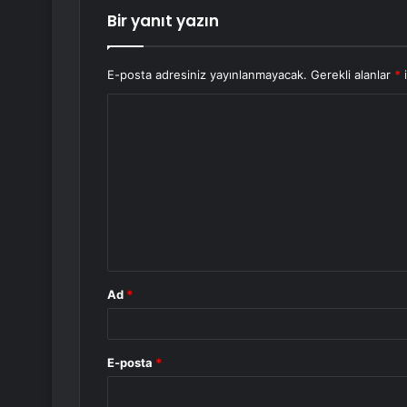
Bir yanıt yazın
E-posta adresiniz yayınlanmayacak.
Gerekli alanlar
*
i
Y
o
r
u
m
*
Ad
*
E-posta
*