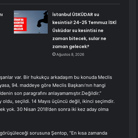
nı
İstanbul ÜSKÜDAR su
kesintisi! 24-25 Temmuz İSKİ
Üsküdar su kesintisi ne
zaman bitecek, sular ne
zaman gelecek?
Ağustos 8, 2026
şanlar var. Bir hukukçu arkadaşım bu konuda Meclis
yasa, 94. maddeye göre Meclis Başkanı’nın hangi
ddenin son paragrafını anlayamamıştır.Değildir.”
 oldu, seçildi. 14 Mayıs üçüncü değil, ikinci seçimdir.
erek yok. 30 Nisan 2018’den sonra iki kez aday olma
n görüşüleceği sorusuna Şentop, “En kısa zamanda