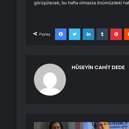
görüşülecek, bu hafta olmazsa önümüzdeki haf
Facebook
Twitter
LinkedIn
Tumblr
Pint
Paylaş
HÜSEYİN CAHİT DEDE