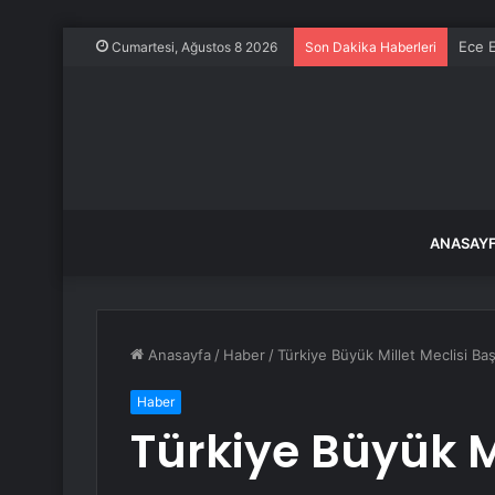
Ece E
Cumartesi, Ağustos 8 2026
Son Dakika Haberleri
ANASAY
Anasayfa
/
Haber
/
Türkiye Büyük Millet Meclisi Ba
Haber
Türkiye Büyük Mi