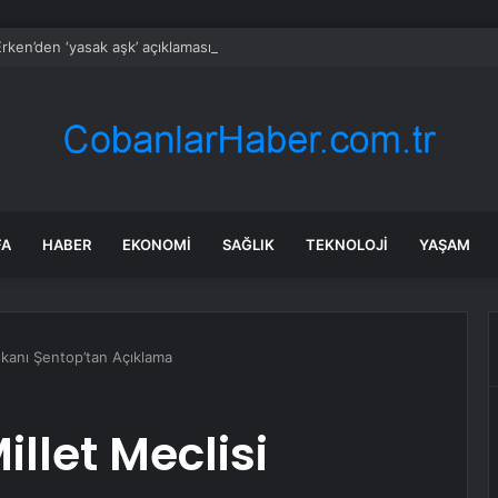
rken’den ‘yasak aşk’ açıklaması: Hukuki yollara başvuruyor
FA
HABER
EKONOMI
SAĞLIK
TEKNOLOJI
YAŞAM
şkanı Şentop’tan Açıklama
llet Meclisi