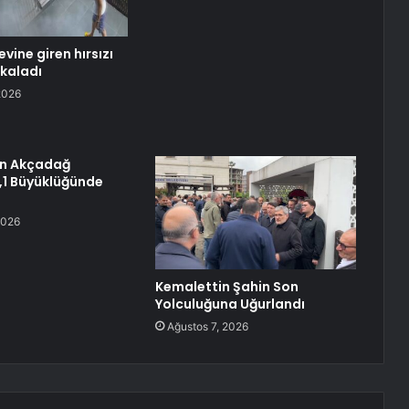
evine giren hırsızı
kaladı
2026
ın Akçadağ
4,1 Büyüklüğünde
2026
Kemalettin Şahin Son
Yolculuğuna Uğurlandı
Ağustos 7, 2026