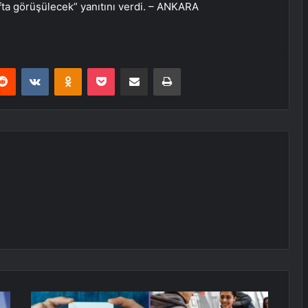
ta görüşülecek” yanıtını verdi. – ANKARA
erest
Reddit
VKontakte
Odnoklassniki
Pocket
E-Posta ile paylaş
Yazdır