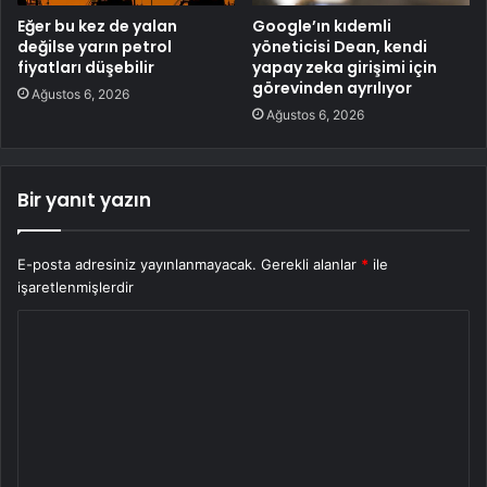
Eğer bu kez de yalan
Google’ın kıdemli
değilse yarın petrol
yöneticisi Dean, kendi
fiyatları düşebilir
yapay zeka girişimi için
görevinden ayrılıyor
Ağustos 6, 2026
Ağustos 6, 2026
Bir yanıt yazın
E-posta adresiniz yayınlanmayacak.
Gerekli alanlar
*
ile
işaretlenmişlerdir
Y
o
r
u
m