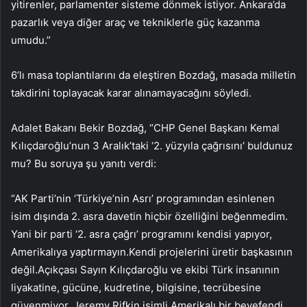
yitirenler, parlamenter sisteme dönmek istiyor. Ankara’da
pazarlık veya diğer araç ve tekniklerle güç kazanma
umudu.”
6’lı masa toplantılarını da eleştiren Bozdağ, masada milletin
takdirini toplayacak karar alınamayacağını söyledi.
Adalet Bakanı Bekir Bozdağ, “CHP Genel Başkanı Kemal
Kılıçdaroğlu’nun 3 Aralık’taki ‘2. yüzyıla çağrısını’ buldunuz
mu? Bu soruya şu yanıtı verdi:
“AK Parti’nin ‘Türkiye’nin Asrı’ programından esinlenen
isim dışında 2. asra davetin hiçbir özelliğini beğenmedim.
Yani bir parti ‘2. asra çağrı’ programını kendisi yapıyor,
Amerikalıya yaptırmayın.Kendi projelerini üretir başkasının
değil.Açıkçası Sayın Kılıçdaroğlu ve ekibi Türk insanının
liyakatine, gücüne, kudretine, bilgisine, tecrübesine
güvenmiyor. Jeremy Rifkin isimli Amerikalı bir beyefendi.