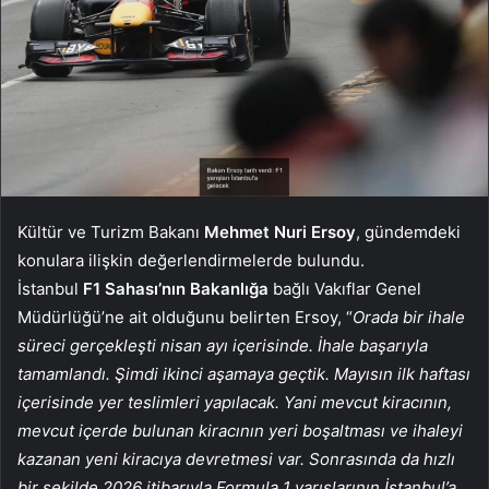
Kültür ve Turizm Bakanı
Mehmet Nuri Ersoy
, gündemdeki
konulara ilişkin değerlendirmelerde bulundu.
İstanbul
F1 Sahası’nın Bakanlığa
bağlı Vakıflar Genel
Müdürlüğü’ne ait olduğunu belirten Ersoy, “
Orada bir ihale
süreci gerçekleşti nisan ayı içerisinde. İhale başarıyla
tamamlandı. Şimdi ikinci aşamaya geçtik. Mayısın ilk haftası
içerisinde yer teslimleri yapılacak. Yani mevcut kiracının,
mevcut içerde bulunan kiracının yeri boşaltması ve ihaleyi
kazanan yeni kiracıya devretmesi var. Sonrasında da hızlı
bir şekilde 2026 itibarıyla Formula 1 yarışlarının İstanbul’a,