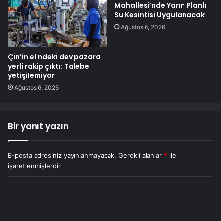
Mahallesi’nde Yarın Planlı
Su Kesintisi Uygulanacak
Ağustos 6, 2026
Çin’in elindeki dev pazara
yerli rakip çıktı: Talebe
yetişilemiyor
Ağustos 6, 2026
Bir yanıt yazın
E-posta adresiniz yayınlanmayacak.
Gerekli alanlar
*
ile
işaretlenmişlerdir
Y
o
r