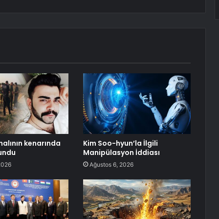
alının kenarında
Kim Soo-hyun’la İlgili
undu
Manipülasyon İddiası
2026
Ağustos 6, 2026