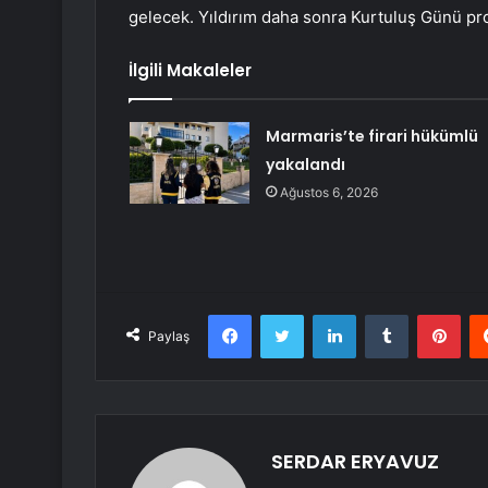
gelecek. Yıldırım daha sonra Kurtuluş Günü pr
İlgili Makaleler
Marmaris’te firari hükümlü
yakalandı
Ağustos 6, 2026
Facebook
Twitter
LinkedIn
Tumblr
Pint
Paylaş
SERDAR ERYAVUZ