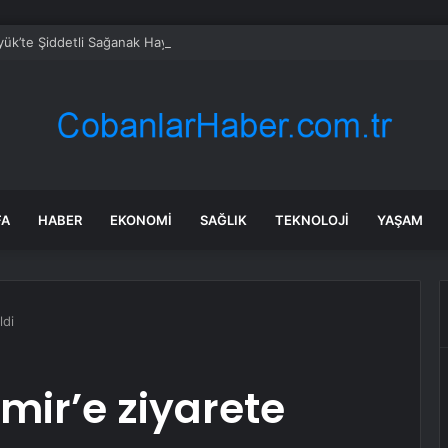
ük’te Şiddetli Sağanak Hayatı Olumsuz Etkiledi
FA
HABER
EKONOMI
SAĞLIK
TEKNOLOJI
YAŞAM
ldi
zmir’e ziyarete