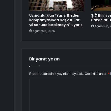
Uzmanlardan “Yarısı Bizden
ŞİÖ Bilim v
kampanyasında başvuruları
Bakanları T
yıl sonuna bırakmayın” uyarısı
Ağustos 6, 
Ağustos 6, 2026
Bir yanıt yazın
E-posta adresiniz yayınlanmayacak.
Gerekli alanlar
*
i
Y
o
r
u