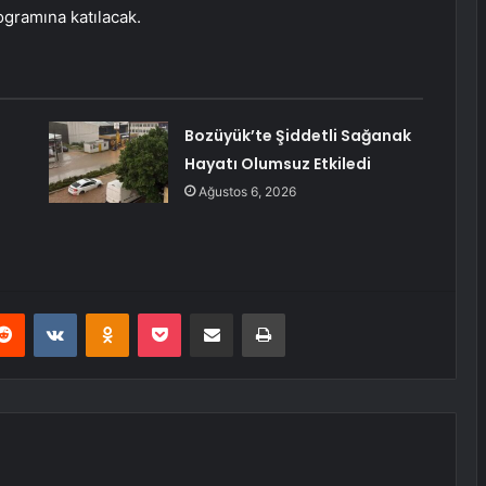
ogramına katılacak.
Bozüyük’te Şiddetli Sağanak
Hayatı Olumsuz Etkiledi
Ağustos 6, 2026
erest
Reddit
VKontakte
Odnoklassniki
Pocket
E-Posta ile paylaş
Yazdır