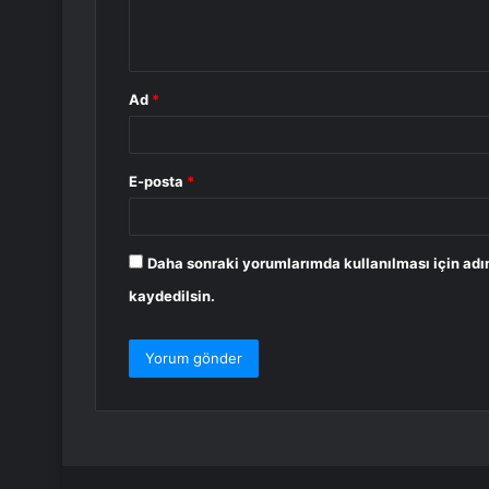
m
*
Ad
*
E-posta
*
Daha sonraki yorumlarımda kullanılması için adı
kaydedilsin.