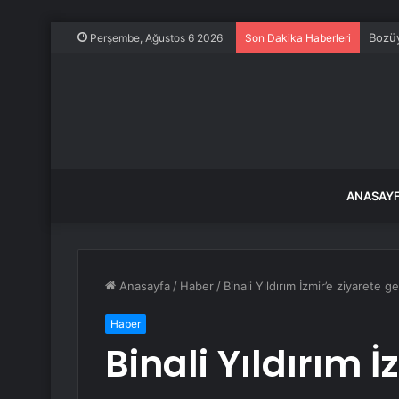
Bozüy
Perşembe, Ağustos 6 2026
Son Dakika Haberleri
ANASAY
Anasayfa
/
Haber
/
Binali Yıldırım İzmir’e ziyarete ge
Haber
Binali Yıldırım İ