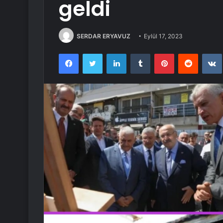
geldi
SERDAR ERYAVUZ
Eylül 17, 2023
Facebook
Twitter
LinkedIn
Tumblr
Pinterest
Reddit