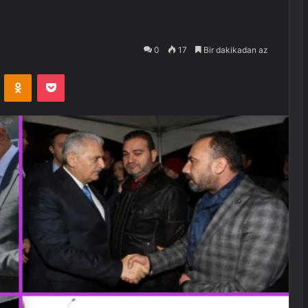
0
17
Bir dakikadan az
VKontakte
Odnoklassniki
Pocket