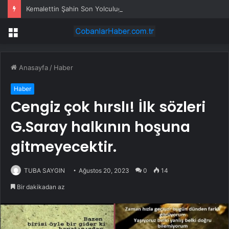
Kemalettin Şahin Son Yolculuğuna Uğurlandı
Menü
Anasayfa
/
Haber
Haber
Cengiz çok hırslı! İlk sözleri
G.Saray halkının hoşuna
gitmeyecektir.
TUBA SAYGIN
Ağustos 20, 2023
0
14
Bir dakikadan az