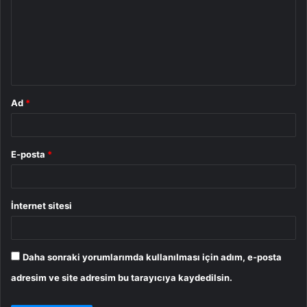
r
u
m
*
Ad
*
E-posta
*
İnternet sitesi
Daha sonraki yorumlarımda kullanılması için adım, e-posta
adresim ve site adresim bu tarayıcıya kaydedilsin.