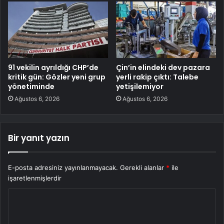
91 vekilin ayrıldığı CHP’de
Çin’in elindeki dev pazara
kritik gün: Gözler yeni grup
yerli rakip çıktı: Talebe
yönetiminde
yetişilemiyor
Ağustos 6, 2026
Ağustos 6, 2026
Bir yanıt yazın
E-posta adresiniz yayınlanmayacak.
Gerekli alanlar
*
ile
işaretlenmişlerdir
Y
o